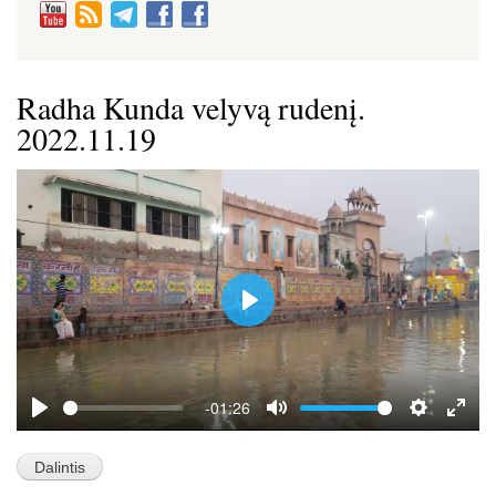
Radha Kunda velyvą rudenį.
2022.11.19
P
l
a
y
-01:26
P
M
S
E
l
u
e
n
a
t
t
t