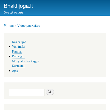
Pereiti
Bhaktijoga.lt
į
Gyvoji patirtis
pagrindinį
turinį
Pirmas
Video paskaitos
Kelias
Šoninis
Kas naujo?
meniu
Visi įrašai
Parama
Paslaugos
Mūsų išleistos knygos
Kontaktai
Apie
Paieška