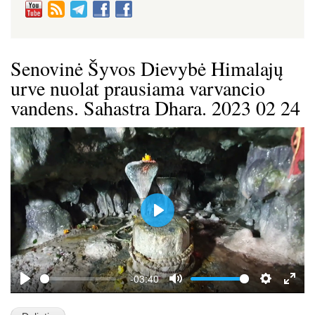
Senovinė Šyvos Dievybė Himalajų
urve nuolat prausiama varvancio
vandens. Sahastra Dhara. 2023 02 24
P
l
a
y
-03:40
P
M
S
E
l
u
e
n