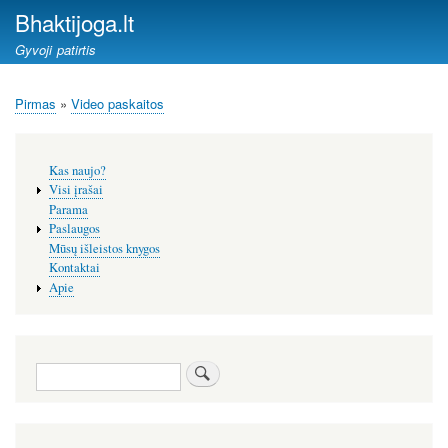
Pereiti
Bhaktijoga.lt
į
Gyvoji patirtis
pagrindinį
turinį
Pirmas
Video paskaitos
Kelias
Šoninis
Kas naujo?
meniu
Visi įrašai
Parama
Paslaugos
Mūsų išleistos knygos
Kontaktai
Apie
Paieška