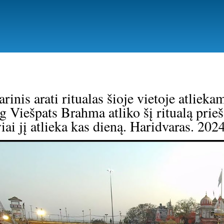
Pereiti
į
pagrindinį
turinį
arinis arati ritualas šioje vietoje atlie
og Viešpats Brahma atliko šį ritualą prie
iai jį atlieka kas dieną. Haridvaras. 202