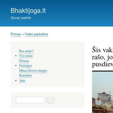
Bhaktijoga.lt
Gyvoji patirtis
Pirmas
Video paskaitos
Kelias
Šis vak
Šoninis
Kas naujo?
meniu
rašo, j
Visi įrašai
Parama
pusdiev
Paslaugos
Mūsų išleistos knygos
Kontaktai
Apie
Paieška