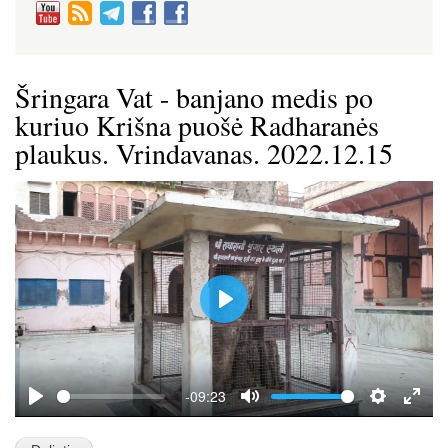
Šringara Vat - banjano medis po
kuriuo Krišna puošė Radharanės
plaukus. Vrindavanas. 2022.12.15
P
l
a
y
-09:23
P
M
S
E
l
u
e
n