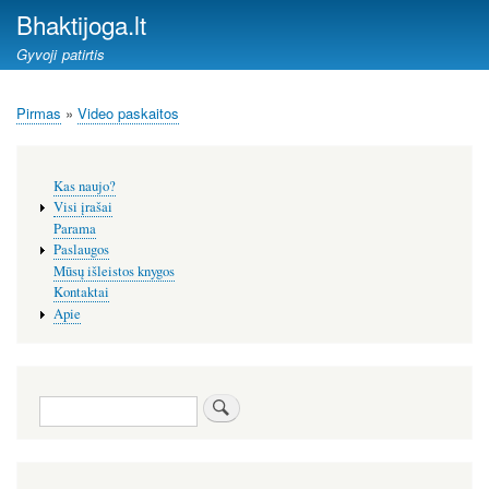
Pereiti
Bhaktijoga.lt
į
Gyvoji patirtis
pagrindinį
turinį
Pirmas
Video paskaitos
Kelias
Šoninis
Kas naujo?
meniu
Visi įrašai
Parama
Paslaugos
Mūsų išleistos knygos
Kontaktai
Apie
Paieška