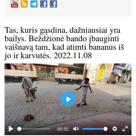
Tas, kuris gąsdina, dažniausiai yra
bailys. Beždżionė bando įbauginti
vaišnavą tam, kad atimti bananus iš
jo ir karvutės. 2022.11.08
P
l
a
y
-00:52
P
M
S
E