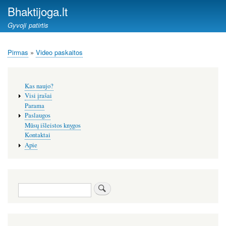
Pereiti
Bhaktijoga.lt
į
Gyvoji patirtis
pagrindinį
turinį
Pirmas
Video paskaitos
Kelias
Šoninis
Kas naujo?
meniu
Visi įrašai
Parama
Paslaugos
Mūsų išleistos knygos
Kontaktai
Apie
Paieška