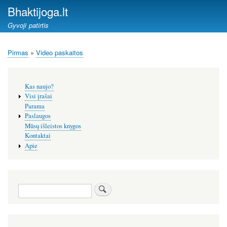
Pereiti
Bhaktijoga.lt
į
Gyvoji patirtis
pagrindinį
turinį
Pirmas
Video paskaitos
Kelias
Šoninis
Kas naujo?
meniu
Visi įrašai
Parama
Paslaugos
Mūsų išleistos knygos
Kontaktai
Apie
Paieška