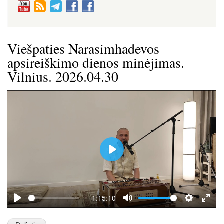
Viešpaties Narasimhadevos
apsireiškimo dienos minėjimas.
Vilnius. 2026.04.30
P
l
a
y
-1:15:10
P
M
S
E
l
u
e
n