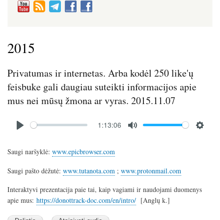
2015
Privatumas ir internetas. Arba kodėl 250 like'ų
feisbuke gali daugiau suteikti informacijos apie
mus nei mūsų žmona ar vyras. 2015.11.07
Audio
1:13:06
file
P
M
S
l
u
e
Saugi naršyklė:
www.epicbrowser.com
a
t
t
y
e
t
Saugi pašto dėžutė:
www.tutanota.com
;
www.protonmail.com
i
Interaktyvi prezentacija paie tai, kaip vagiami ir naudojami duomenys
n
apie mus:
https://donottrack-doc.com/en/intro/
[Anglų k.]
g
s