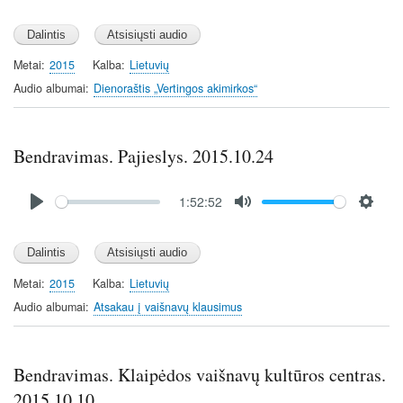
P
M
S
l
u
e
a
t
t
y
e
t
Metai
2015
Kalba
Lietuvių
i
Audio albumai
Dienoraštis „Vertingos akimirkos“
n
g
s
Bendravimas. Pajieslys. 2015.10.24
Audio
1:52:52
file
P
M
S
l
u
e
a
t
t
y
e
t
Metai
2015
Kalba
Lietuvių
i
Audio albumai
Atsakau į vaišnavų klausimus
n
g
s
Bendravimas. Klaipėdos vaišnavų kultūros centras.
2015.10.10