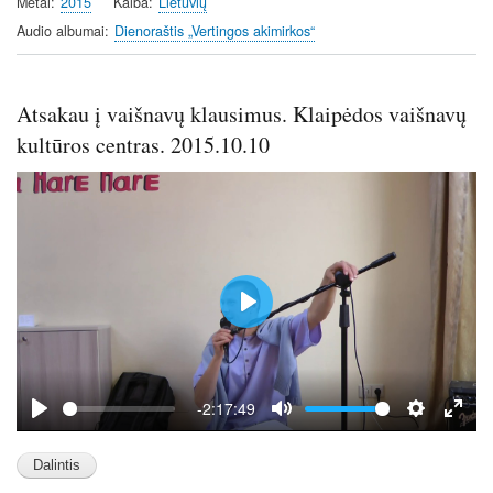
y
e
t
Metai
2015
Kalba
Lietuvių
i
Audio albumai
Dienoraštis „Vertingos akimirkos“
n
g
s
Atsakau į vaišnavų klausimus. Klaipėdos vaišnavų
kultūros centras. 2015.10.10
P
l
a
y
-2:17:49
P
M
S
E
l
u
e
n
a
t
t
t