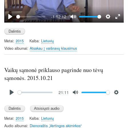
l
a
y
-1:52:12
P
M
S
E
l
u
e
n
a
t
t
t
Metai
2015
Kalba
Lietuvių
y
e
t
e
i
r
Video albumai
Atsakau į vaišnavų klausimus
n
f
g
u
s
l
Vaikų sąmonė priklauso pagrinde nuo tėvų
l
sąmonės. 2015.10.21
s
c
Audio
21:11
file
r
P
M
S
e
l
u
e
e
a
t
t
n
y
e
t
Metai
2015
Kalba
Lietuvių
i
Audio albumai
Dienoraštis „Vertingos akimirkos“