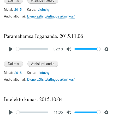
Metai
2015
Kalba
Lietuvių
Audio albumai
Dienoraštis „Vertingos akimirkos“
Paramahamsa Jogananda. 2015.11.06
Audio
32:18
file
P
M
S
l
u
e
a
t
t
y
e
t
Metai
2015
Kalba
Lietuvių
i
Audio albumai
Dienoraštis „Vertingos akimirkos“
n
g
s
Intelekto kūnas. 2015.10.04
Audio
41:35
file