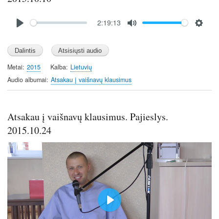
Audio
2:19:13
file
P
M
S
l
u
e
a
t
t
y
e
t
Metai
2015
Kalba
Lietuvių
i
Audio albumai
Atsakau į vaišnavų klausimus
n
g
s
Atsakau į vaišnavų klausimus. Pajieslys.
2015.10.24
P