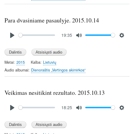
n
g
s
Para dvasiniame pasaulyje. 2015.10.14
Audio
19:35
file
P
M
S
l
u
e
a
t
t
y
e
t
Metai
2015
Kalba
Lietuvių
i
Audio albumai
Dienoraštis „Vertingos akimirkos“
n
g
s
Veikimas nesitikint rezultato. 2015.10.13
Audio
18:25
file
P
M
S
l
u
e
a
t
t