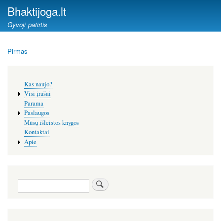
Pereiti
Bhaktijoga.lt
į
Gyvoji patirtis
pagrindinį
turinį
Pirmas
Kelias
Šoninis
Kas naujo?
meniu
Visi įrašai
Parama
Paslaugos
Mūsų išleistos knygos
Kontaktai
Apie
Paieška