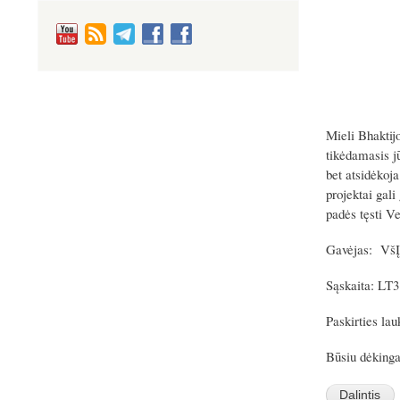
Mieli Bhaktijo
tikėdamasis j
bet atsidėkoj
projektai gali
padės tęsti V
Gavėjas: VšĮ
Sąskaita: L
Paskirties la
Būsiu dėking