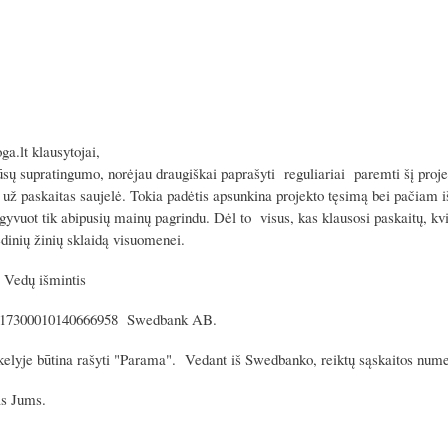
ga.lt klausytojai,
ūsų supratingumo, norėjau draugiškai paprašyti reguliariai paremti šį proj
a už paskaitas saujelė. Tokia padėtis apsunkina projekto tęsimą bei pačiam 
 gyvuot tik abipusių mainų pagrindu. Dėl to visus, kas klausosi paskaitų, kv
edinių žinių sklaidą visuomenei.
 Vedų išmintis
T317300010140666958 Swedbank AB.
ukelyje būtina rašyti "Parama". Vedant iš Swedbanko, reiktų sąskaitos nume
as Jums.