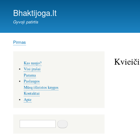
Bhaktijoga.lt
Gyvoji patirtis
Pirmas
Kelias
Kvieiči
Šoninis
Kas naujo?
meniu
Visi įrašai
Parama
Paslaugos
Mūsų išleistos knygos
Kontaktai
Apie
Paieška