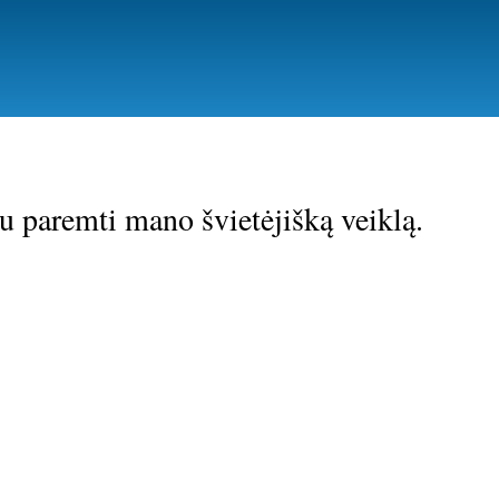
Pereiti
į
pagrindinį
turinį
u paremti mano švietėjišką veiklą.