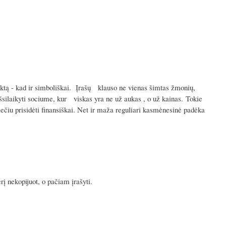
ektą - kad ir simboliškai. Įrašų klauso ne vienas šimtas žmonių,
išsilaikyti sociume, kur viskas yra ne už aukas , o už kainas. Tokie
iečiu prisidėti finansiškai. Net ir maža reguliari kasmėnesinė padėka
rį nekopijuot, o pačiam įrašyti.