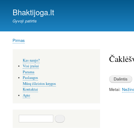
Bhaktijoga.lt
Gyvoji patirtis
Pirmas
Kelias
Čaklėš
Šoninis
Kas naujo?
meniu
Visi įrašai
Image
Parama
Paslaugos
Mūsų išleistos knygos
Metai
Nežin
Kontaktai
Apie
Paieška