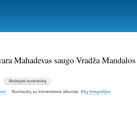
Pereiti
į
pagrindinį
turinį
vara Mahadevas saugo Vradža Mandalos 
omi
Nuotraukų su komentarais albumai
Kitų fotografijos