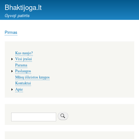
Pereiti
Bhaktijoga.lt
į
Gyvoji patirtis
pagrindinį
turinį
Pirmas
Kelias
Šoninis
Kas naujo?
meniu
Visi įrašai
Parama
Paslaugos
Mūsų išleistos knygos
Kontaktai
Apie
Paieška