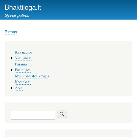
Pereiti
Bhaktijoga.lt
į
Gyvoji patirtis
pagrindinį
turinį
Pirmas
Kelias
Šoninis
Kas naujo?
meniu
Visi įrašai
Parama
Paslaugos
Mūsų išleistos knygos
Kontaktai
Apie
Paieška