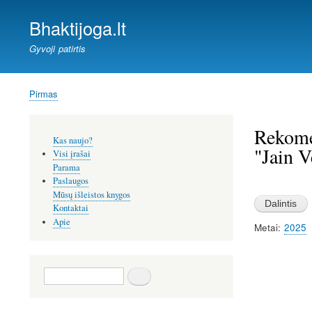
Bhaktijoga.lt
Gyvoji patirtis
Pirmas
Kelias
Rekomen
Šoninis
Kas naujo?
meniu
"Jain V
Visi įrašai
Parama
Paslaugos
Image
Mūsų išleistos knygos
Kontaktai
Apie
Metai
2025
Paieška