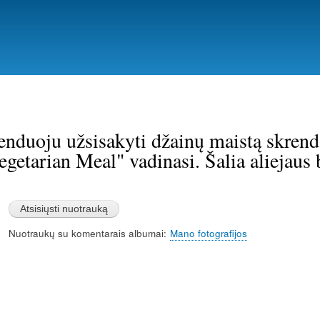
Pereiti
į
pagrindinį
turinį
duoju užsisakyti džainų maistą skrend
egetarian Meal" vadinasi. Šalia aliejaus b
Nuotraukų su komentarais albumai
Mano fotografijos