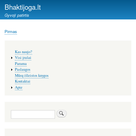
Pereiti
Bhaktijoga.lt
į
Gyvoji patirtis
pagrindinį
turinį
Pirmas
Kelias
Šoninis
Kas naujo?
meniu
Visi įrašai
Parama
Paslaugos
Mūsų išleistos knygos
Kontaktai
Apie
Paieška