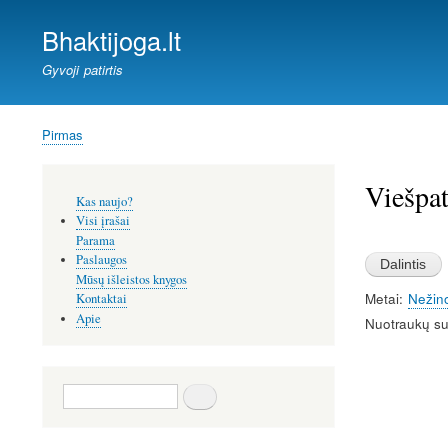
Bhaktijoga.lt
Gyvoji patirtis
Pirmas
Kelias
Viešpat
Šoninis
Kas naujo?
meniu
Visi įrašai
Image
Parama
Paslaugos
Mūsų išleistos knygos
Metai
Nežin
Kontaktai
Apie
Nuotraukų su
Paieška