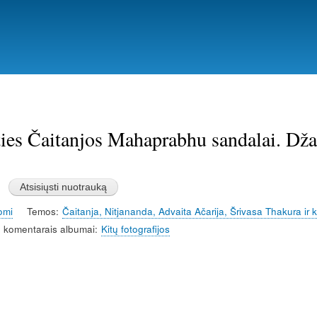
Pereiti
į
pagrindinį
turinį
ies Čaitanjos Mahaprabhu sandalai. Dža
omi
Temos
Čaitanja, Nitjananda, Advaita Ačarija, Šrivasa Thakura ir k
 komentarais albumai
Kitų fotografijos