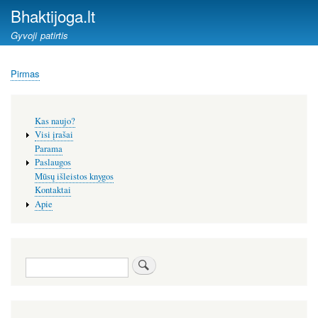
Pereiti
Bhaktijoga.lt
į
Gyvoji patirtis
pagrindinį
turinį
Pirmas
Kelias
Šoninis
Kas naujo?
meniu
Visi įrašai
Parama
Paslaugos
Mūsų išleistos knygos
Kontaktai
Apie
Paieška