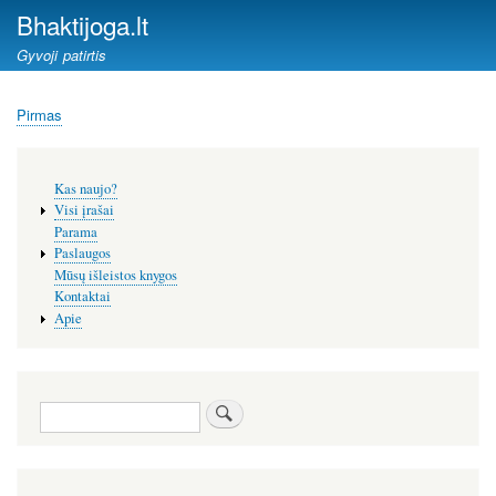
Pereiti
Bhaktijoga.lt
į
Gyvoji patirtis
pagrindinį
turinį
Pirmas
Kelias
Šoninis
Kas naujo?
meniu
Visi įrašai
Parama
Paslaugos
Mūsų išleistos knygos
Kontaktai
Apie
Paieška