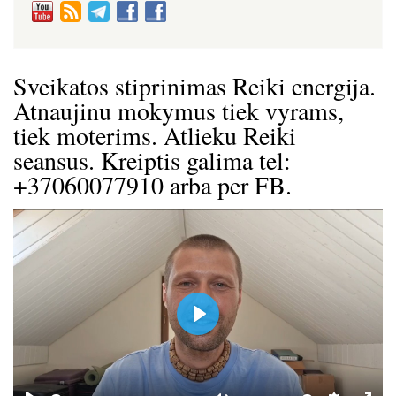
Sveikatos stiprinimas Reiki energija.
Atnaujinu mokymus tiek vyrams,
tiek moterims. Atlieku Reiki
seansus. Kreiptis galima tel:
+37060077910 arba per FB.
P
l
a