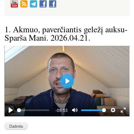
1. Akmuo, paverčiantis geležį auksu-
Sparša Mani. 2026.04.21.
P
l
a
y
-09:53
P
M
S
E
l
u
e
n
a
t
t
t