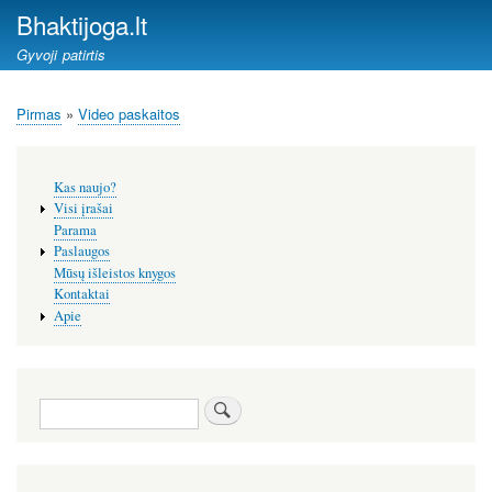
Pereiti
Bhaktijoga.lt
į
Gyvoji patirtis
pagrindinį
turinį
Pirmas
Video paskaitos
Kelias
Šoninis
Kas naujo?
meniu
Visi įrašai
Parama
Paslaugos
Mūsų išleistos knygos
Kontaktai
Apie
Paieška