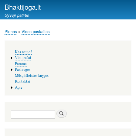
Pereiti
Bhaktijoga.lt
į
Gyvoji patirtis
pagrindinį
turinį
Pirmas
Video paskaitos
Kelias
Šoninis
Kas naujo?
meniu
Visi įrašai
Parama
Paslaugos
Mūsų išleistos knygos
Kontaktai
Apie
Paieška