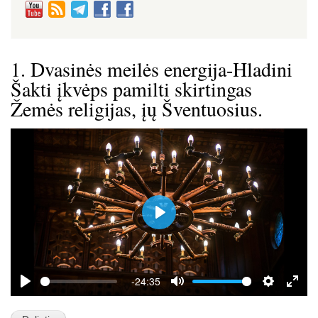
1. Dvasinės meilės energija-Hladini
Šakti įkvėps pamilti skirtingas
Žemės religijas, įų Šventuosius.
P
l
a
y
-24:35
P
M
S
E
l
u
e
n