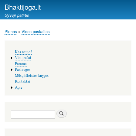
Pereiti
Bhaktijoga.lt
į
Gyvoji patirtis
pagrindinį
turinį
Pirmas
Video paskaitos
Kelias
Šoninis
Kas naujo?
meniu
Visi įrašai
Parama
Paslaugos
Mūsų išleistos knygos
Kontaktai
Apie
Paieška