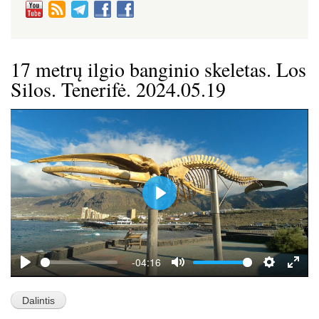
17 metrų ilgio banginio skeletas. Los
Silos. Tenerifė. 2024.05.19
P
l
a
y
-04:16
P
M
S
E
l
u
e
n
a
t
t
t