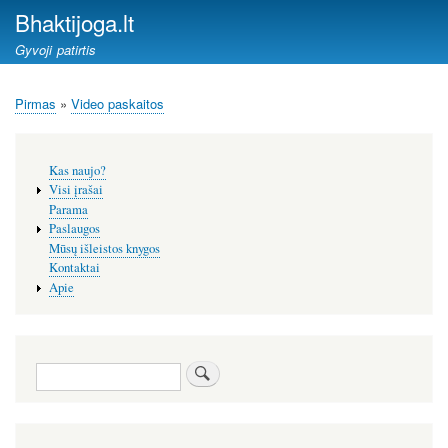
Pereiti
Bhaktijoga.lt
į
Gyvoji patirtis
pagrindinį
turinį
Pirmas
Video paskaitos
Kelias
Šoninis
Kas naujo?
meniu
Visi įrašai
Parama
Paslaugos
Mūsų išleistos knygos
Kontaktai
Apie
Paieška