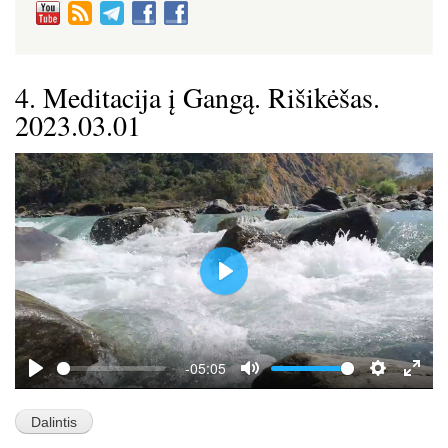
4. Meditacija į Gangą. Rišikėšas.
2023.03.01
P
l
a
y
-05:05
P
M
S
E
l
u
e
n
a
t
t
t