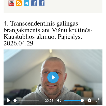
4. Transcendentinis galingas
brangakmenis ant Višnu krūtinės-
Kaustubhos akmuo. Pajieslys.
2026.04.29
P
l
a
y
-20:53
P
M
S
E