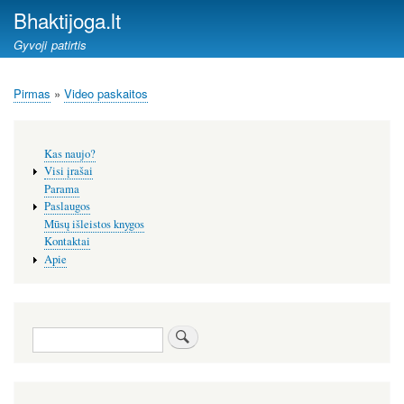
Pereiti
Bhaktijoga.lt
į
Gyvoji patirtis
pagrindinį
turinį
Pirmas
Video paskaitos
Kelias
Šoninis
Kas naujo?
meniu
Visi įrašai
Parama
Paslaugos
Mūsų išleistos knygos
Kontaktai
Apie
Paieška