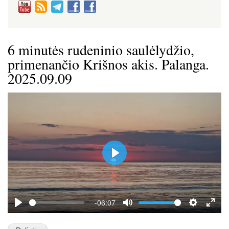
6 minutės rudeninio saulėlydžio,
primenančio Krišnos akis. Palanga.
2025.09.09
P
l
a
y
-06:07
P
M
S
E
l
u
e
n