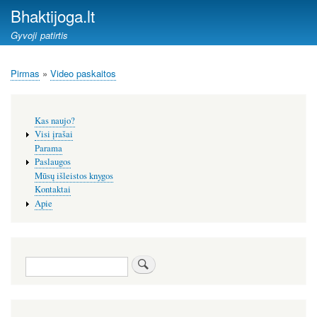
Pereiti
Bhaktijoga.lt
į
Gyvoji patirtis
pagrindinį
turinį
Pirmas
Video paskaitos
Kelias
Šoninis
Kas naujo?
meniu
Visi įrašai
Parama
Paslaugos
Mūsų išleistos knygos
Kontaktai
Apie
Paieška