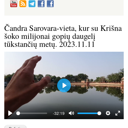
Čandra Sarovara-vieta, kur su Krišna
šoko milijonai gopių daugelį
tūkstančių metų. 2023.11.11
P
l
a
y
-32:19
P
M
S
E
l
u
e
n