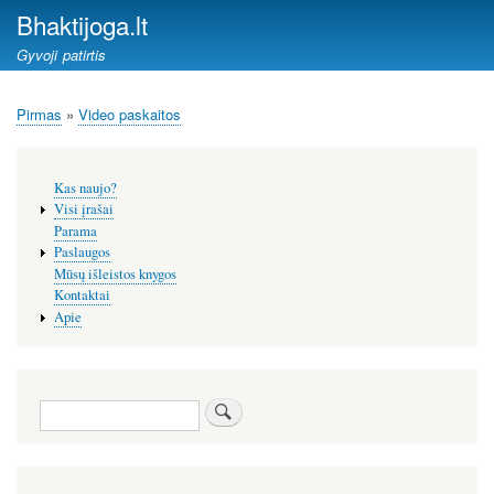
Pereiti
Bhaktijoga.lt
į
Gyvoji patirtis
pagrindinį
turinį
Pirmas
Video paskaitos
Kelias
Šoninis
Kas naujo?
meniu
Visi įrašai
Parama
Paslaugos
Mūsų išleistos knygos
Kontaktai
Apie
Paieška