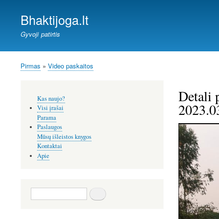
Bhaktijoga.lt
Gyvoji patirtis
Pirmas
Video paskaitos
Kelias
Detali 
Šoninis
Kas naujo?
meniu
2023.0
Visi įrašai
Parama
Paslaugos
Mūsų išleistos knygos
Kontaktai
Apie
Paieška