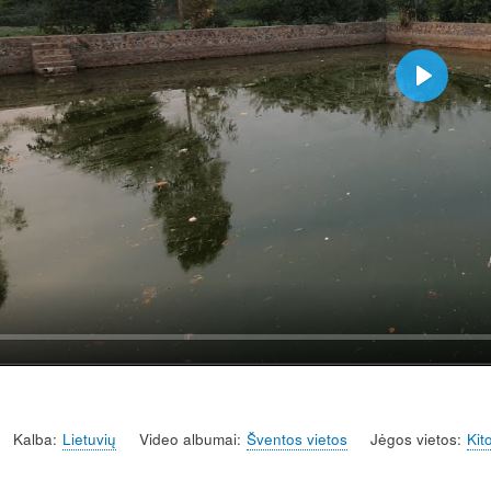
P
l
a
y
Kalba
Lietuvių
Video albumai
Šventos vietos
Jėgos vietos
Kit