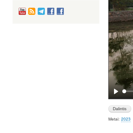
P
l
a
Metai
2023
y