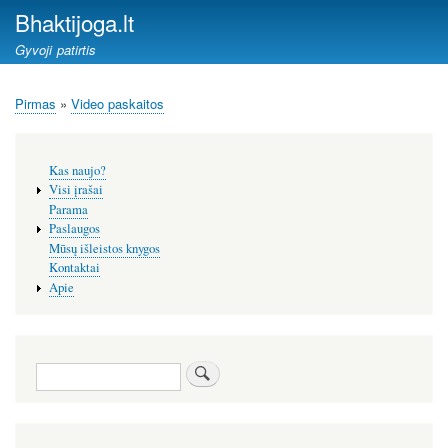
Pereiti
Bhaktijoga.lt
į
Gyvoji patirtis
pagrindinį
turinį
Pirmas
Video paskaitos
Kelias
Šoninis
Kas naujo?
meniu
Visi įrašai
Parama
Paslaugos
Mūsų išleistos knygos
Kontaktai
Apie
Paieška