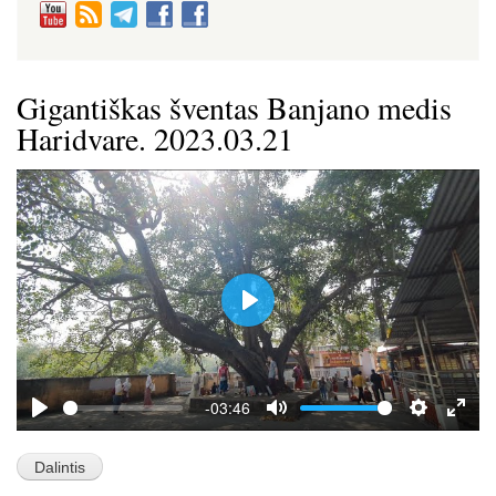
Gigantiškas šventas Banjano medis
Haridvare. 2023.03.21
P
l
a
y
-03:46
P
M
S
E
l
u
e
n
a
t
t
t