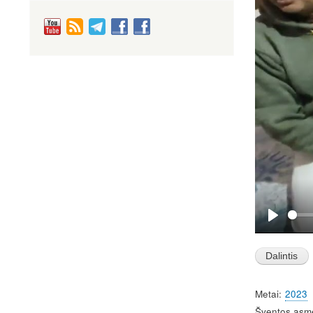
P
l
a
y
Metai
2023
Šventos asm