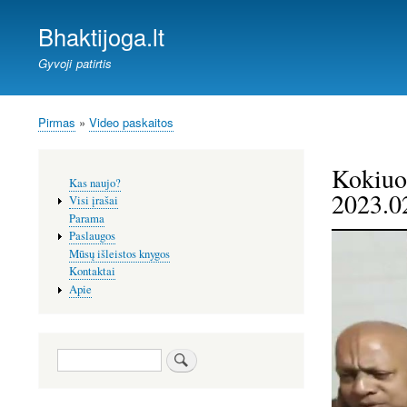
Bhaktijoga.lt
Gyvoji patirtis
Pirmas
Video paskaitos
Kelias
Kokiuo
Šoninis
Kas naujo?
meniu
2023.0
Visi įrašai
Parama
Paslaugos
Mūsų išleistos knygos
Kontaktai
Apie
Paieška