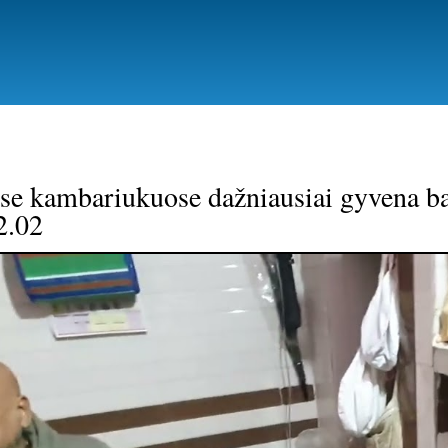
Pereiti
į
pagrindinį
turinį
se kambariukuose dažniausiai gyvena b
2.02