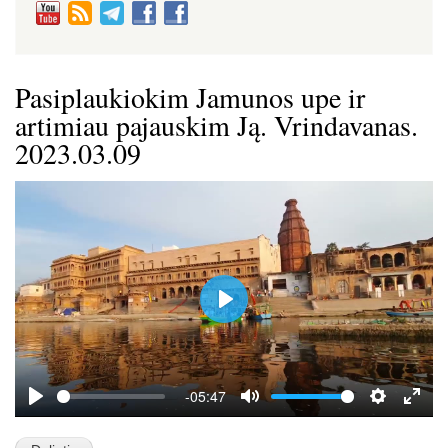
Pasiplaukiokim Jamunos upe ir
artimiau pajauskim Ją. Vrindavanas.
2023.03.09
P
l
a
y
-05:47
P
M
S
E
l
u
e
n