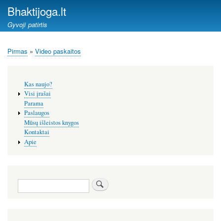
Pereiti
Bhaktijoga.lt
į
Gyvoji patirtis
pagrindinį
turinį
Pirmas
Video paskaitos
Kelias
Šoninis
Kas naujo?
meniu
Visi įrašai
Parama
Paslaugos
Mūsų išleistos knygos
Kontaktai
Apie
Paieška