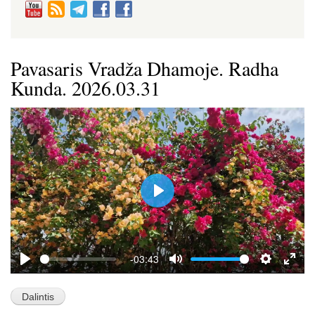
Pavasaris Vradža Dhamoje. Radha
Kunda. 2026.03.31
P
l
a
y
-03:43
P
M
S
E
l
u
e
n
a
t
t
t