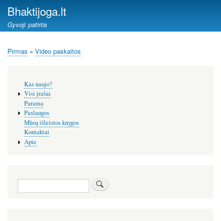
Pereiti
Bhaktijoga.lt
į
Gyvoji patirtis
pagrindinį
turinį
Pirmas
Video paskaitos
Kelias
Šoninis
Kas naujo?
meniu
Visi įrašai
Parama
Paslaugos
Mūsų išleistos knygos
Kontaktai
Apie
Paieška