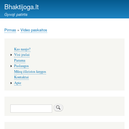
Pereiti
Bhaktijoga.lt
į
Gyvoji patirtis
pagrindinį
turinį
Pirmas
Video paskaitos
Kelias
Šoninis
Kas naujo?
meniu
Visi įrašai
Parama
Paslaugos
Mūsų išleistos knygos
Kontaktai
Apie
Paieška