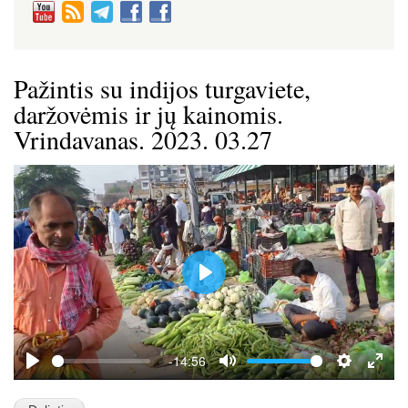
Pažintis su indijos turgaviete,
daržovėmis ir jų kainomis.
Vrindavanas. 2023. 03.27
P
l
a
y
-14:56
P
M
S
E
l
u
e
n