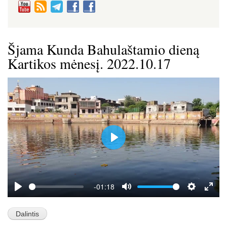
Šjama Kunda Bahulaštamio dieną
Kartikos mėnesį. 2022.10.17
P
l
a
y
-01:18
P
M
S
E
l
u
e
n
a
t
t
t