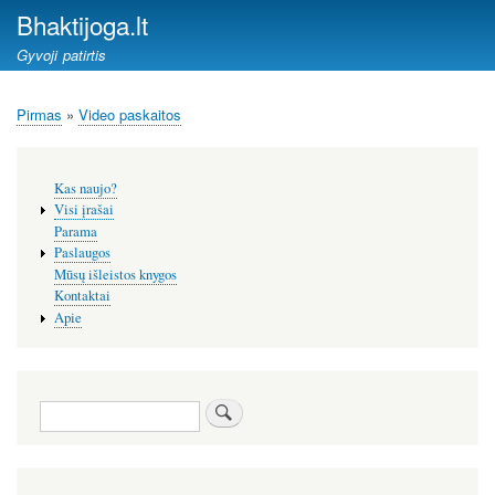
Pereiti
Bhaktijoga.lt
į
Gyvoji patirtis
pagrindinį
turinį
Pirmas
Video paskaitos
Kelias
Šoninis
Kas naujo?
meniu
Visi įrašai
Parama
Paslaugos
Mūsų išleistos knygos
Kontaktai
Apie
Paieška