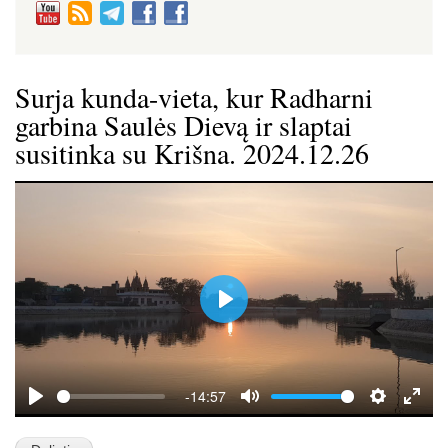
Surja kunda-vieta, kur Radharni
garbina Saulės Dievą ir slaptai
susitinka su Krišna. 2024.12.26
P
l
a
y
-14:57
P
M
S
E
l
u
e
n