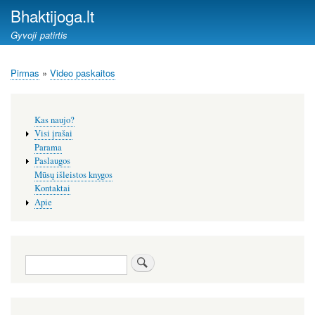
Pereiti
Bhaktijoga.lt
į
Gyvoji patirtis
pagrindinį
turinį
Pirmas
Video paskaitos
Kelias
Šoninis
Kas naujo?
meniu
Visi įrašai
Parama
Paslaugos
Mūsų išleistos knygos
Kontaktai
Apie
Paieška