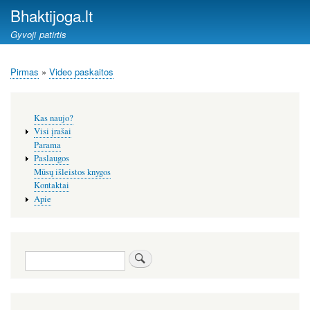
Pereiti
Bhaktijoga.lt
į
Gyvoji patirtis
pagrindinį
turinį
Pirmas
Video paskaitos
Kelias
Šoninis
Kas naujo?
meniu
Visi įrašai
Parama
Paslaugos
Mūsų išleistos knygos
Kontaktai
Apie
Paieška