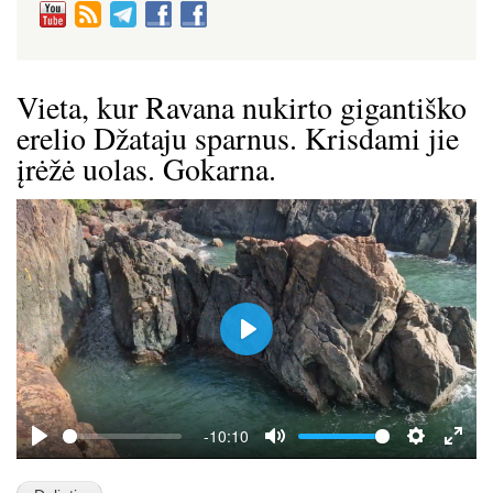
Vieta, kur Ravana nukirto gigantiško
erelio Džataju sparnus. Krisdami jie
įrėžė uolas. Gokarna.
P
l
a
y
-10:10
P
M
S
E
l
u
e
n