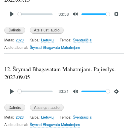
Audio
33:58
file
P
M
S
l
u
e
a
t
t
y
e
t
Metai
2023
Kalba
Lietuvių
Temos
Šventraščiai
i
Audio albumai
Šrymad Bhagavata Mahatmjam
n
g
s
12. Šrymad Bhagavatam Mahatmjam. Pajieslys.
2023.09.05
Audio
33:21
file
P
M
S
l
u
e
a
t
t
y
e
t
Metai
2023
Kalba
Lietuvių
Temos
Šventraščiai
i
Audio albumai
Šrymad Bhagavata Mahatmjam