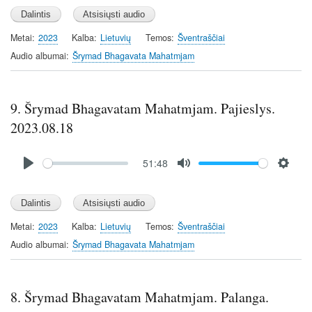
l
u
e
a
t
t
y
e
t
Metai
2023
Kalba
Lietuvių
Temos
Šventraščiai
i
Audio albumai
Šrymad Bhagavata Mahatmjam
n
g
s
9. Šrymad Bhagavatam Mahatmjam. Pajieslys.
2023.08.18
Audio
51:48
file
P
M
S
l
u
e
a
t
t
y
e
t
Metai
2023
Kalba
Lietuvių
Temos
Šventraščiai
i
Audio albumai
Šrymad Bhagavata Mahatmjam
n
g
s
8. Šrymad Bhagavatam Mahatmjam. Palanga.