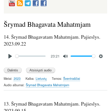
Šrymad Bhagavata Mahatmjam
14. Šrymad Bhagavatam Mahatmjam. Pajieslys.
2023.09.22
Audio
23:21
file
P
M
S
l
u
e
a
t
t
y
e
t
Metai
2023
Kalba
Lietuvių
Temos
Šventraščiai
i
Audio albumai
Šrymad Bhagavata Mahatmjam
n
g
s
13. Šrymad Bhagavatam Mahatmjam. Pajieslys.
2023.09.15