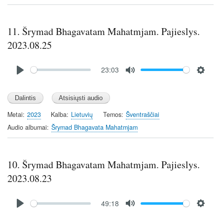
n
g
s
11. Šrymad Bhagavatam Mahatmjam. Pajieslys.
2023.08.25
Audio
23:03
file
P
M
S
l
u
e
a
t
t
y
e
t
Metai
2023
Kalba
Lietuvių
Temos
Šventraščiai
i
Audio albumai
Šrymad Bhagavata Mahatmjam
n
g
s
10. Šrymad Bhagavatam Mahatmjam. Pajieslys.
2023.08.23
Audio
49:18
file
P
M
S