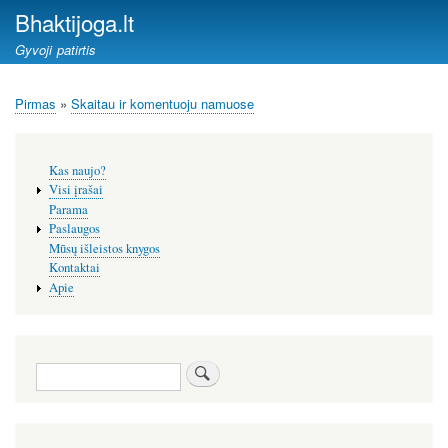
Pereiti
Bhaktijoga.lt
į
Gyvoji patirtis
pagrindinį
turinį
Pirmas
Skaitau ir komentuoju namuose
Kelias
Šoninis
Kas naujo?
meniu
Visi įrašai
Parama
Paslaugos
Mūsų išleistos knygos
Kontaktai
Apie
Paieška