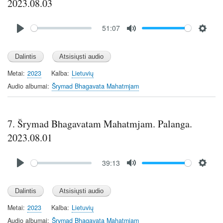
2023.08.03
Audio
51:07
file
P
M
S
l
u
e
a
t
t
y
e
t
Metai
2023
Kalba
Lietuvių
i
Audio albumai
Šrymad Bhagavata Mahatmjam
n
g
s
7. Šrymad Bhagavatam Mahatmjam. Palanga.
2023.08.01
Audio
39:13
file
P
M
S
l
u
e
a
t
t
y
e
t
Metai
2023
Kalba
Lietuvių
i
Audio albumai
Šrymad Bhagavata Mahatmjam