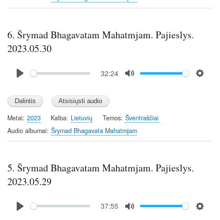
n
g
s
6. Šrymad Bhagavatam Mahatmjam. Pajieslys.
2023.05.30
Audio
32:24
file
P
M
S
l
u
e
a
t
t
y
e
t
Metai
2023
Kalba
Lietuvių
Temos
Šventraščiai
i
Audio albumai
Šrymad Bhagavata Mahatmjam
n
g
s
5. Šrymad Bhagavatam Mahatmjam. Pajieslys.
2023.05.29
Audio
37:55
file
P
M
S