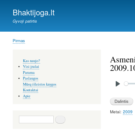
Bhaktijoga.lt
Gyvoji patirtis
Pirmas
Kelias
Asmenin
Šoninis
Kas naujo?
meniu
2009.1
Visi įrašai
Parama
Paslaugos
Audio
file
Mūsų išleistos knygos
P
Kontaktai
Apie
l
a
Metai
2009
y
Paieška