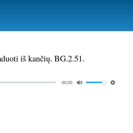
duoti iš kančių. BG.2.51.
00:00
M
S
u
e
t
t
e
t
i
n