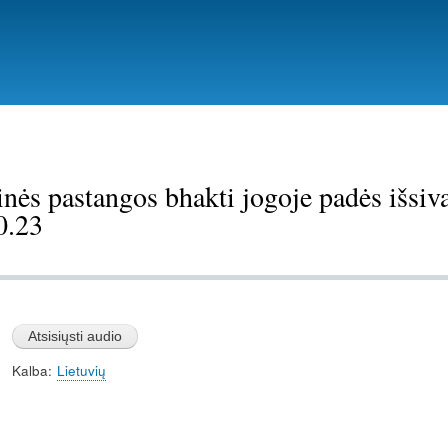
Pereiti
į
pagrindinį
turinį
ės pastangos bhakti jogoje padės išsiva
0.23
Kalba
Lietuvių