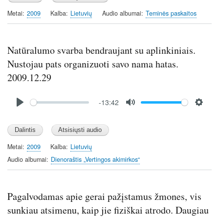
a
t
t
y
e
t
Metai
2009
Kalba
Lietuvių
Audio albumai
Teminės paskaitos
i
n
g
Natūralumo svarba bendraujant su aplinkiniais.
s
Nustojau pats organizuoti savo nama hatas.
2009.12.29
Audio
-13:42
file
P
M
S
l
u
e
a
t
t
y
e
t
Metai
2009
Kalba
Lietuvių
i
Audio albumai
Dienoraštis „Vertingos akimirkos“
n
g
s
Pagalvodamas apie gerai pažįstamus žmones, vis
sunkiau atsimenu, kaip jie fiziškai atrodo. Daugiau