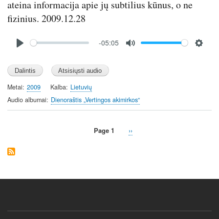
ateina informacija apie jų subtilius kūnus, o ne
fizinius. 2009.12.28
Audio
-05:05
file
P
M
S
l
u
e
a
t
t
y
e
t
Metai
2009
Kalba
Lietuvių
i
Audio albumai
Dienoraštis „Vertingos akimirkos“
n
g
Page 1
Next
››
s
Pagination
page