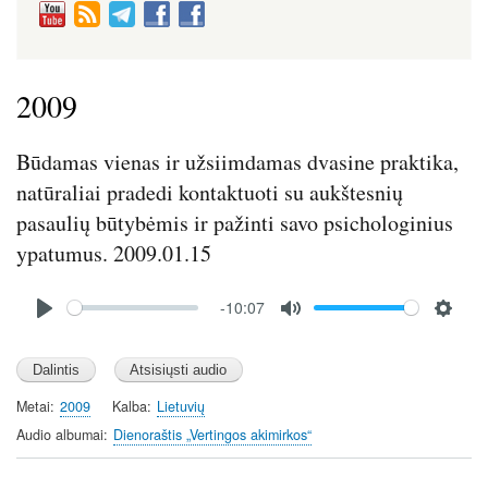
2009
Būdamas vienas ir užsiimdamas dvasine praktika,
natūraliai pradedi kontaktuoti su aukštesnių
pasaulių būtybėmis ir pažinti savo psichologinius
ypatumus. 2009.01.15
Audio
-10:07
file
P
M
S
l
u
e
a
t
t
y
e
t
Metai
2009
Kalba
Lietuvių
i
Audio albumai
Dienoraštis „Vertingos akimirkos“
n
g