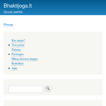
Pereiti
Bhaktijoga.lt
į
Gyvoji patirtis
pagrindinį
turinį
Pirmas
Kelias
Šoninis
Kas naujo?
meniu
Visi įrašai
Parama
Paslaugos
Mūsų išleistos knygos
Kontaktai
Apie
Paieška