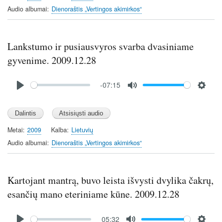
i
Audio albumai
Dienoraštis „Vertingos akimirkos“
n
g
s
Lankstumo ir pusiausvyros svarba dvasiniame
gyvenime. 2009.12.28
Audio
-07:15
file
P
M
S
l
u
e
a
t
t
y
e
t
Metai
2009
Kalba
Lietuvių
i
Audio albumai
Dienoraštis „Vertingos akimirkos“
n
g
s
Kartojant mantrą, buvo leista išvysti dvylika čakrų,
esančių mano eteriniame kūne. 2009.12.28
Audio
05:32
file