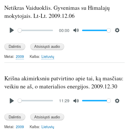
s
Netikras Vaiduoklis. Gyvenimas su Himalajų
mokytojais. Lt-Lt. 2009.12.06
Audio
00:00
file
P
M
S
l
u
e
a
t
t
y
e
t
Metai
2009
Kalba
Lietuvių
i
n
g
Krišna akimirksniu patvirtino apie tai, ką masčiau:
s
veikiu ne aš, o materialios energijos. 2009.12.30
Audio
11:29
file
P
M
S
l
u
e
a
t
t
y
e
t
Metai
2009
Kalba
Lietuvių