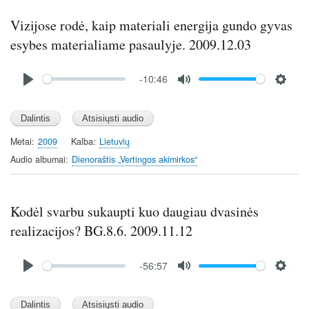
g
s
Vizijose rodė, kaip materiali energija gundo gyvas
esybes materialiame pasaulyje. 2009.12.03
Audio
-10:46
file
P
M
S
l
u
e
a
t
t
y
e
t
Metai
2009
Kalba
Lietuvių
i
Audio albumai
Dienoraštis „Vertingos akimirkos“
n
g
s
Kodėl svarbu sukaupti kuo daugiau dvasinės
realizacijos? BG.8.6. 2009.11.12
Audio
-56:57
file
P
M
S
l
u
e