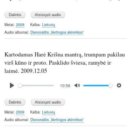
P
M
S
l
u
e
a
t
t
y
e
t
Metai
2009
Kalba
Lietuvių
i
Audio albumai
Dienoraštis „Vertingos akimirkos“
n
g
s
Kartodamas Harė Krišna mantrą, trumpam pakilau
virš kūno ir proto. Pasklido šviesa, ramybė ir
laimė. 2009.12.05
Audio
10:56
file
P
M
S
l
u
e
a
t
t
y
e
t
Metai
2009
Kalba
Lietuvių
i
Audio albumai
Dienoraštis „Vertingos akimirkos“
n