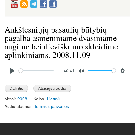
Aukštesniųjų pasaulių būtybių
pagalba asmeniniame dvasiniame
augime bei dieviškumo skleidime
aplinkiniams. 2008.11.09
Audio
1:46:41
file
P
M
S
l
u
e
a
t
t
Metai
2008
Kalba
Lietuvių
y
e
t
Audio albumai
Teminės paskaitos
i
n
g
s