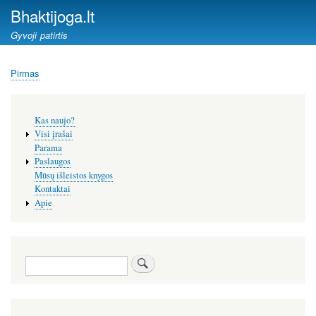
Pereiti
Bhaktijoga.lt
į
Gyvoji patirtis
pagrindinį
turinį
Pirmas
Kelias
Šoninis
Kas naujo?
meniu
Visi įrašai
Parama
Paslaugos
Mūsų išleistos knygos
Kontaktai
Apie
Paieška