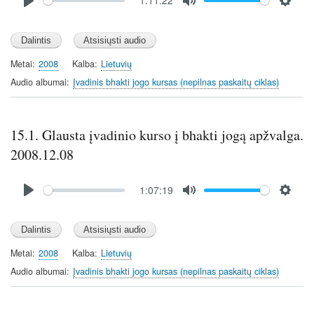
1:11:22
file
P
M
S
l
u
e
a
t
t
y
e
t
Metai
2008
Kalba
Lietuvių
i
Audio albumai
Įvadinis bhakti jogo kursas (nepilnas paskaitų ciklas)
n
g
s
15.1. Glausta įvadinio kurso į bhakti jogą apžvalga.
2008.12.08
Audio
1:07:19
file
P
M
S
l
u
e
a
t
t
y
e
t
Metai
2008
Kalba
Lietuvių
i
Audio albumai
Įvadinis bhakti jogo kursas (nepilnas paskaitų ciklas)
n
g