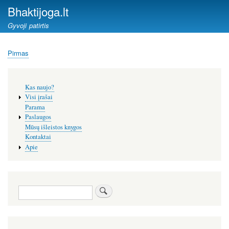
Pereiti
Bhaktijoga.lt
į
Gyvoji patirtis
pagrindinį
turinį
Pirmas
Kelias
Šoninis
Kas naujo?
meniu
Visi įrašai
Parama
Paslaugos
Mūsų išleistos knygos
Kontaktai
Apie
Paieška