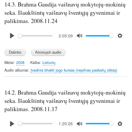
s
14.3. Brahma Gaudija vaišnavų mokytojų-mokinių
seka. Išaukštintų vaišnavų šventųjų gyvenimai ir
palikimas. 2008.11.24
Audio
2:05:09
file
P
M
S
l
u
e
a
t
t
y
e
t
Metai
2008
Kalba
Lietuvių
i
Audio albumai
Įvadinis bhakti jogo kursas (nepilnas paskaitų ciklas)
n
g
s
14.2. Brahma Gaudija vaišnavų mokytojų-mokinių
seka. Išaukštintų vaišnavų šventųjų gyvenimai ir
palikimas. 2008.11.17
Audio
1:20:26
file
P
M
S