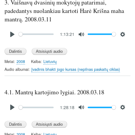
3. Vaišnavų dvasinių mokytojų patarimai,
padedantys nuolankiau kartoti Harė Krišna maha
mantrą. 2008.03.11
Audio
1:13:21
file
P
M
S
l
u
e
a
t
t
y
e
t
Metai
2008
Kalba
Lietuvių
i
Audio albumai
Įvadinis bhakti jogo kursas (nepilnas paskaitų ciklas)
n
g
s
4.1. Mantrų kartojimo lygiai. 2008.03.18
Audio
1:28:18
file
P
M
S
l
u
e
a
t
t
y
e
t
Metai
2008
Kalba
Lietuvių