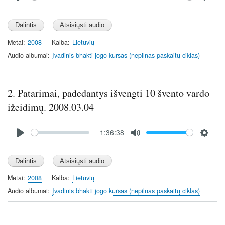
P
M
S
l
u
e
a
t
t
y
e
t
Metai
2008
Kalba
Lietuvių
i
Audio albumai
Įvadinis bhakti jogo kursas (nepilnas paskaitų ciklas)
n
g
s
2. Patarimai, padedantys išvengti 10 švento vardo
ižeidimų. 2008.03.04
Audio
1:36:38
file
P
M
S
l
u
e
a
t
t
y
e
t
Metai
2008
Kalba
Lietuvių
i
Audio albumai
Įvadinis bhakti jogo kursas (nepilnas paskaitų ciklas)
n
g
s