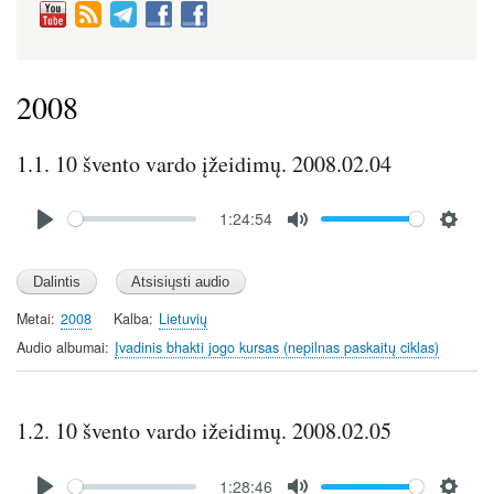
2008
1.1. 10 švento vardo įžeidimų. 2008.02.04
Audio
1:24:54
file
P
M
S
l
u
e
a
t
t
y
e
t
Metai
2008
Kalba
Lietuvių
i
Audio albumai
Įvadinis bhakti jogo kursas (nepilnas paskaitų ciklas)
n
g
s
1.2. 10 švento vardo ižeidimų. 2008.02.05
Audio
1:28:46
file