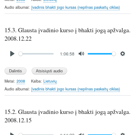
i
Audio albumai
Įvadinis bhakti jogo kursas (nepilnas paskaitų ciklas)
n
g
s
15.3. Glausta įvadinio kurso į bhakti jogą apžvalga.
2008.12.22
Audio
1:06:58
file
P
M
S
l
u
e
a
t
t
y
e
t
Metai
2008
Kalba
Lietuvių
i
Audio albumai
Įvadinis bhakti jogo kursas (nepilnas paskaitų ciklas)
n
g
s
15.2. Glausta įvadinio kurso į bhakti jogą apžvalga.
2008.12.15
Audio