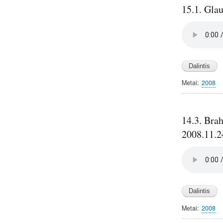
15.1. Glau
Audio
file
Metai
2008
14.3. Bra
2008.11.2
Audio
file
Metai
2008