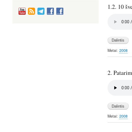
1.2. 10 šv
Audio
file
Metai
2008
2. Patarim
Audio
file
Metai
2008