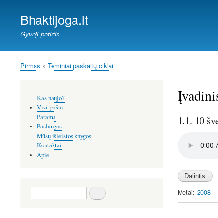
Bhaktijoga.lt
Gyvoji patirtis
Pirmas
Teminiai paskaitų ciklai
Kelias
Įvadini
Šoninis
Kas naujo?
meniu
Visi įrašai
Parama
1.1. 10 šv
Paslaugos
Mūsų išleistos knygos
Audio
Kontaktai
file
Apie
Paieška
Metai
2008