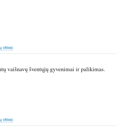
ų ciklas)
tų vaišnavų šventųjų gyvenimai ir palikimas.
ų ciklas)