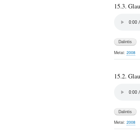
15.3. Glau
Audio
file
Metai
2008
15.2. Glau
Audio
file
Metai
2008