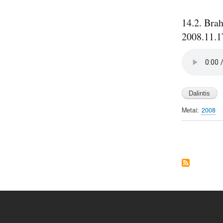
14.2. Bra
2008.11.1
Audio
file
Metai
2008
Pagination