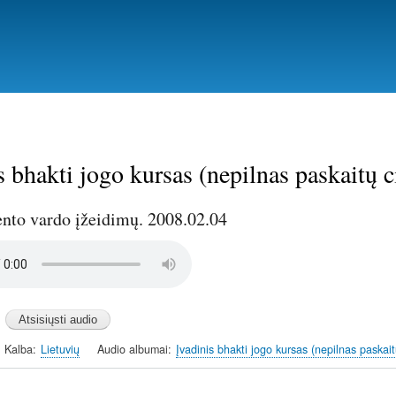
Pereiti
į
pagrindinį
turinį
s bhakti jogo kursas (nepilnas paskaitų c
ento vardo įžeidimų. 2008.02.04
Kalba
Lietuvių
Audio albumai
Įvadinis bhakti jogo kursas (nepilnas paskait