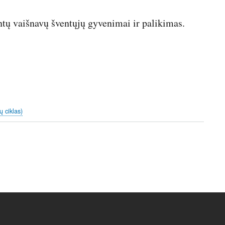
tų vaišnavų šventųjų gyvenimai ir palikimas.
ų ciklas)
t
e