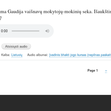
hma Gaudija vaišnavų mokytojų-mokinių seka. Išaukštin
7
Kalba
Lietuvių
Audio albumai
Įvadinis bhakti jogo kursas (nepilnas paskait
Page 1
Nex
››
pag