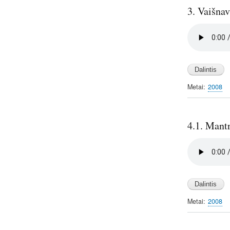
3. Vaišna
Audio
file
Metai
2008
4.1. Mantr
Audio
file
Metai
2008