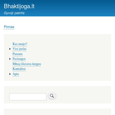
Pereiti
Bhaktijoga.lt
į
Gyvoji patirtis
pagrindinį
turinį
Pirmas
Kelias
Šoninis
Kas naujo?
meniu
Visi įrašai
Parama
Paslaugos
Mūsų išleistos knygos
Kontaktai
Apie
Paieška