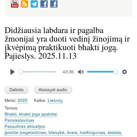
Didžiausia labdara ir pagalba
žmonijai yra duoti vedinį žinojimą ir
įkvėpimą praktikuoti bhakti jogą.
Pajieslys. 2025.11.13
Audio
43:36
file
P
M
S
l
u
e
a
t
t
Metai
2025
Kalba
Lietuvių
y
e
t
Temos
i
Bhakti, bhakti joga apskritai
n
Pamokslavimas
g
Pasaulinės aktualijos
s
Įpročiai (vegetarizmas, blaivybė, švara, tvarkingumas, skaista,