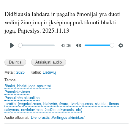
Didžiausia labdara ir pagalba žmonijai yra duoti
vedinį žinojimą ir įkvėpimą praktikuoti bhakti
jogą. Pajieslys. 2025.11.13
Audio
43:36
file
P
M
S
l
u
e
a
t
t
y
e
t
Metai
2025
Kalba
Lietuvių
i
Temos
n
Bhakti, bhakti joga apskritai
Pamokslavimas
g
Pasaulinės aktualijos
s
Įpročiai (vegetarizmas, blaivybė, švara, tvarkingumas, skaista, tiesos
sakymas, nevielavimas, žodžio laikymasis, etc)
Audio albumai
Dienoraštis „Vertingos akimirkos“