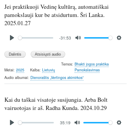
Jei praktikuoji Vedinę kultūrą, automatiškai
pamokslauji kur be atsidurtum. Šri Lanka.
2025.01.27
Audio
-31:53
file
P
M
S
l
u
e
a
t
t
y
e
t
Temos
Bhakti jogos praktika
Metai
2025
Kalba
Lietuvių
Pamokslavimas
i
n
Audio albumai
Dienoraštis „Vertingos akimirkos“
g
s
Kai du taškai visatoje susijungia. Arba Bolt
vairuotojas ir aš. Radha Kunda. 2024.10.29
Audio
35:19
file
P
M
S