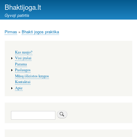
Pereiti
Bhaktijoga.lt
į
Gyvoji patirtis
pagrindinį
turinį
Pirmas
Bhakti jogos praktika
Kelias
Šoninis
Kas naujo?
meniu
Visi įrašai
Parama
Paslaugos
Mūsų išleistos knygos
Kontaktai
Apie
Paieška