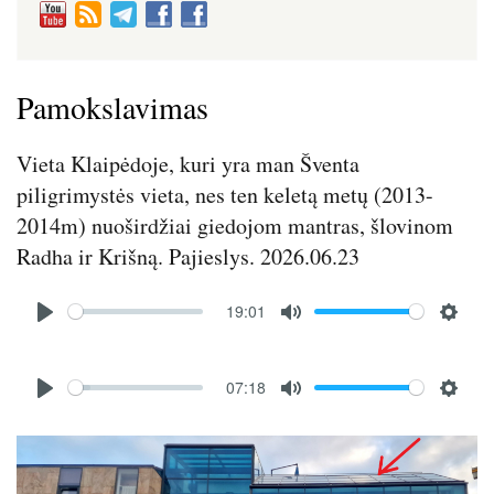
Pamokslavimas
Vieta Klaipėdoje, kuri yra man Šventa
piligrimystės vieta, nes ten keletą metų (2013-
2014m) nuoširdžiai giedojom mantras, šlovinom
Radha ir Krišną. Pajieslys. 2026.06.23
Audio
19:01
file
P
M
S
l
u
e
Audio
a
t
t
07:18
file
P
M
S
y
e
t
l
u
e
i
Image
a
t
t
n
y
e
t
g