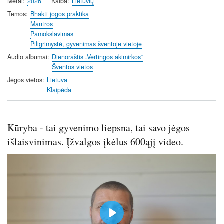
Metai
2026
Kalba
Lietuvių
Temos
Bhakti jogos praktika
Mantros
Pamokslavimas
Piligrimystė, gyvenimas šventoje vietoje
Audio albumai
Dienoraštis „Vertingos akimirkos“
Šventos vietos
Jėgos vietos
Lietuva
Klaipėda
Kūryba - tai gyvenimo liepsna, tai savo jėgos
išlaisvinimas. Įžvalgos įkėlus 600ąjį video.
P