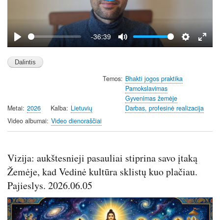
l
a
y
-36:39
P
M
S
E
l
u
e
n
a
t
t
t
Temos
Bhakti jogos praktika
y
e
t
e
Pamokslavimas
i
r
Gyvenimas žemėje
n
f
Metai
2026
Kalba
Lietuvių
Darbas, profesinė realizacija
g
u
Video albumai
Video dienoraščiai
s
l
l
s
Vizija: aukštesnieji pasauliai stiprina savo įtaką
c
Žemėje, kad Vedinė kultūra sklistų kuo plačiau.
r
e
Pajieslys. 2026.06.05
e
n