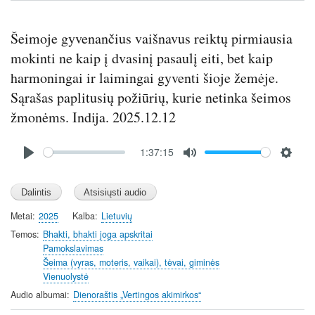
e
e
Šeimoje gyvenančius vaišnavus reiktų pirmiausia
n
mokinti ne kaip į dvasinį pasaulį eiti, bet kaip
harmoningai ir laimingai gyventi šioje žemėje.
Sąrašas paplitusių požiūrių, kurie netinka šeimos
žmonėms. Indija. 2025.12.12
Audio
1:37:15
file
P
M
S
l
u
e
a
t
t
y
e
t
Metai
2025
Kalba
Lietuvių
i
Temos
Bhakti, bhakti joga apskritai
n
Pamokslavimas
Šeima (vyras, moteris, vaikai), tėvai, giminės
g
Vienuolystė
s
Audio albumai
Dienoraštis „Vertingos akimirkos“