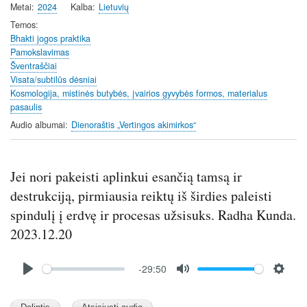
Metai
2024
Kalba
Lietuvių
Temos
Bhakti jogos praktika
Pamokslavimas
Šventraščiai
Visata/subtilūs dėsniai
Kosmologija, mistinės butybės, įvairios gyvybės formos, materialus
pasaulis
Audio albumai
Dienoraštis „Vertingos akimirkos“
Jei nori pakeisti aplinkui esančią tamsą ir
destrukciją, pirmiausia reiktų iš širdies paleisti
spindulį į erdvę ir procesas užsisuks. Radha Kunda.
2023.12.20
Audio
-29:50
file
P
M
S
l
u
e