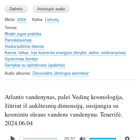
l
u
e
a
t
t
y
e
t
Metai
2024
Kalba
Lietuvių
i
Temos
n
Bhakti jogos praktika
Pamokslavimas
g
Visata/subtilūs dėsniai
s
Karma, laikas, trys kosminės energijos (dorybė, aistra, neišmanymas)
Gyvenimas žemėje
Santykiai su aplinkiniais (apskritai)
Audio albumai
Dienoraštis „Vertingos akimirkos“
Atlanto vandenynas, palei Vedinę kosmologija,
žiūrint iš aukštesnių dimensijų, susijungia su
kosminiu sūraus vandens vandenynu. Tenerifė.
2024.06.04
Audio
25:37
file