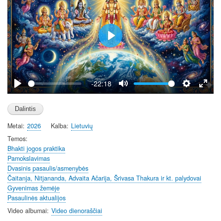
P
l
a
y
-22:18
P
M
S
E
l
u
e
n
a
t
t
t
Metai
2026
Kalba
Lietuvių
y
e
t
e
i
r
Temos
Bhakti jogos praktika
n
f
Pamokslavimas
g
u
Dvasinis pasaulis/asmenybės
s
l
Čaitanja, Nitjananda, Advaita Ačarija, Šrivasa Thakura ir kt. palydovai
l
Gyvenimas žemėje
s
Pasaulinės aktualijos
c
Video albumai
Video dienoraščiai
r