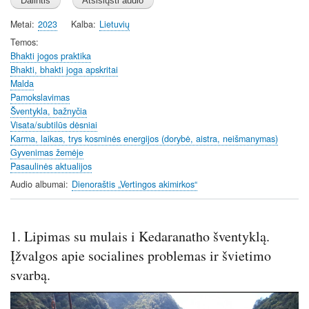
a
t
t
y
e
t
Metai
2023
Kalba
Lietuvių
i
Temos
n
Bhakti jogos praktika
Bhakti, bhakti joga apskritai
g
Malda
s
Pamokslavimas
Šventykla, bažnyčia
Visata/subtilūs dėsniai
Karma, laikas, trys kosminės energijos (dorybė, aistra, neišmanymas)
Gyvenimas žemėje
Pasaulinės aktualijos
Audio albumai
Dienoraštis „Vertingos akimirkos“
1. Lipimas su mulais i Kedaranatho šventyklą.
Įžvalgos apie socialines problemas ir švietimo
svarbą.