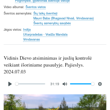
Piligrimystė, gyvenimas šventoje vietoje
n
Video albumai
Šventos vietos
Šventos asmenybės
Šių laikų šventieji
Mauni Baba (Bhagavad Nivaš, Vrindavanas)
Šventų asmenybių savybės
Jėgos vietos
Indija
Uttarpradešas - Vradža Mandala
Vrindavanas
Vidinis Dievo atsiminimas ir juslių kontrolė
veikiant išoriniame pasaulyje. Pajieslys.
2024.07.03
Audio
31:19
file
P
M
S
l
u
e
Image
a
t
t
y
e
t