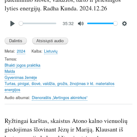
lyties energijų. Radha Kunda. 2024.12.26
Audio
35:32
file
P
M
S
l
u
e
a
t
t
y
e
t
Metai
2024
Kalba
Lietuvių
i
Temos
n
Bhakti jogos praktika
Malda
g
Gyvenimas žemėje
s
Turtas, pinigai, šlovė, valdžia, grožis, žinojimas ir kt. materialios
energijos
Audio albumai
Dienoraštis „Vertingos akimirkos“
Ryžtingai karštas, skaistus Atono kalno vienuolių
giedojimas šlovinant Jėzų ir Mariją. Klausant iš