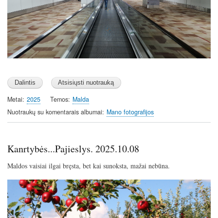
Metai
2025
Temos
Malda
Nuotraukų su komentarais albumai
Mano fotografijos
Kanrtybės...Pajieslys. 2025.10.08
Maldos vaisiai ilgai bręsta, bet kai sunoksta, mažai nebūna.
Image