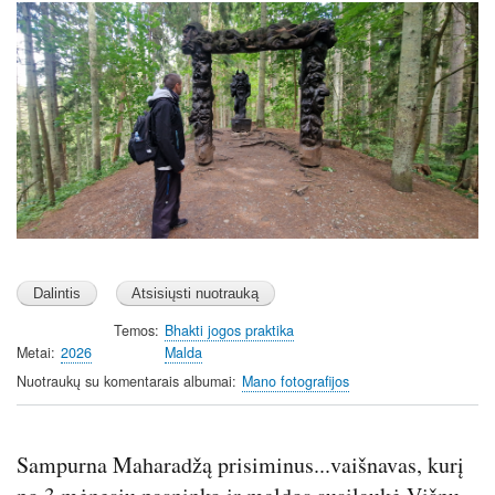
Image
Temos
Bhakti jogos praktika
Metai
2026
Malda
Nuotraukų su komentarais albumai
Mano fotografijos
Sampurna Maharadžą prisiminus...vaišnavas, kurį