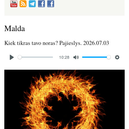
Malda
Kiek tikras tavo noras? Pajieslys. 2026.07.03
Audio
10:28
file
P
M
S
l
u
e
Image
a
t
t
y
e
t
i
n
g
s