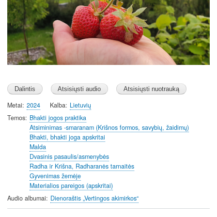
i
n
g
s
Metai
2024
Kalba
Lietuvių
Temos
Bhakti jogos praktika
Atsiminimas -smaranam (Krišnos formos, savybių, žaidimų)
Bhakti, bhakti joga apskritai
Malda
Dvasinis pasaulis/asmenybės
Radha ir Krišna, Radharanės tarnaitės
Gyvenimas žemėje
Materialios pareigos (apskritai)
Audio albumai
Dienoraštis „Vertingos akimirkos“