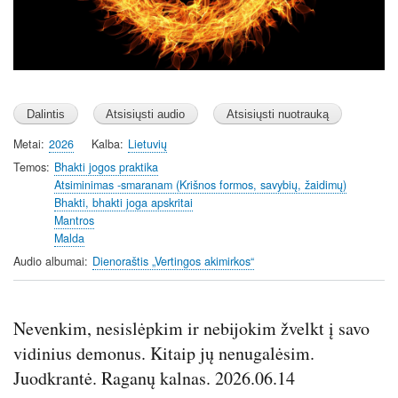
Metai
2026
Kalba
Lietuvių
Temos
Bhakti jogos praktika
Atsiminimas -smaranam (Krišnos formos, savybių, žaidimų)
Bhakti, bhakti joga apskritai
Mantros
Malda
Audio albumai
Dienoraštis „Vertingos akimirkos“
Nevenkim, nesislėpkim ir nebijokim žvelkt į savo
vidinius demonus. Kitaip jų nenugalėsim.
Juodkrantė. Raganų kalnas. 2026.06.14