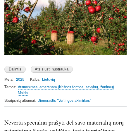
Metai
2025
Kalba
Lietuvių
Temos
Atsiminimas -smaranam (Krišnos formos, savybių, žaidimų)
Malda
Straipsnių albumai
Dienoraštis "Vertingos akimirkos"
Neverta specialiai prašyti dėl savo materialių norų
pateninimo šlovės, valdžios, turto ir priešingos