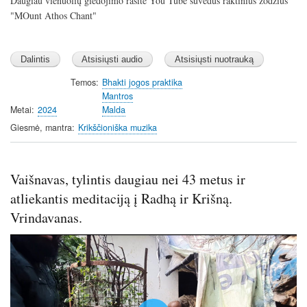
Daugiau vienuolių giedojimo rasite You Tube suvedus raktinius žodžius
"MOunt Athos Chant"
Temos
Bhakti jogos praktika
Mantros
Metai
2024
Malda
Giesmė, mantra
Krikščioniška muzika
Vaišnavas, tylintis daugiau nei 43 metus ir
atliekantis meditaciją į Radhą ir Krišną.
Vrindavanas.