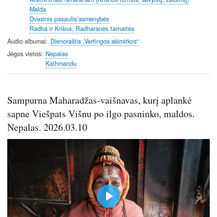
Malda
Dvasinis pasaulis/asmenybės
Radha ir Krišna, Radharanės tarnaitės
Audio albumai
Dienoraštis „Vertingos akimirkos“
Jėgos vietos
Nepalas
Kathmandu
Sampurna Maharadžas-vaišnavas, kurį aplankė
sapne Viešpats Višnu po ilgo pasninko, maldos.
Nepalas. 2026.03.10
P
l