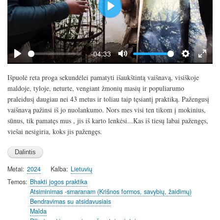
P
l
a
y
-04:33
P
M
S
E
l
u
e
n
Išpuolė reta proga sekundėlei pamatyti išaukštintą vaišnavą, visiškoje
a
t
t
t
maldoje, tyloje, neturte, vengiant žmonių masių ir populiarumo
y
e
t
e
praleidusį daugiau nei 43 metus ir toliau taip tęsiantį praktiką. Pažengusį
i
r
vaišnavą pažinsi iš jo nuolankumo. Nors mes visi ten tikom į mokinius,
n
f
sūnus, tik pamatęs mus , jis iš karto lenkėsi...Kas iš tiesų labai pažengęs,
g
u
viešai nesigiria, koks jis pažengęs.
s
l
l
s
Metai
2024
Kalba
Lietuvių
c
Temos
Bhakti jogos praktika
r
Atsiminimas -smaranam (Krišnos formos, savybių, žaidimų)
e
Bendravimas su atsidavusiais
e
Malda