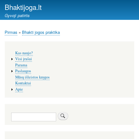
Pereiti
Bhaktijoga.lt
į
Gyvoji patirtis
pagrindinį
turinį
Pirmas
Bhakti jogos praktika
Kelias
Šoninis
Kas naujo?
meniu
Visi įrašai
Parama
Paslaugos
Mūsų išleistos knygos
Kontaktai
Apie
Paieška