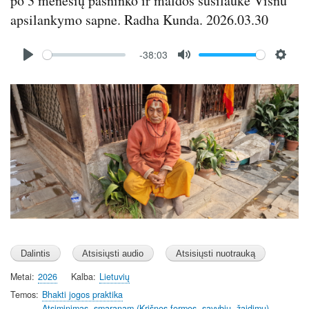
po 3 mėnesių pasninko ir maldos susilaukė Višnu
apsilankymo sapne. Radha Kunda. 2026.03.30
Audio
-38:03
file
P
M
S
l
u
e
Image
a
t
t
y
e
t
i
n
g
s
Metai
2026
Kalba
Lietuvių
Temos
Bhakti jogos praktika
Atsiminimas -smaranam (Krišnos formos, savybių, žaidimų)