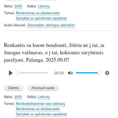
y
e
t
Metai
2025
Kalba
Lietuvių
i
Temos
Bendravimas su atsidavusiais
n
Santykiai su aplinkiniais (apskritai)
g
Audio albumai
Dienoraštis „Vertingos akimirkos“
s
Renkantis su kuom bendrauti, žiūriu ne į tai, ar
žmogus vaišnavas, o į tai, kokiomis savybėmis
pasižymi. Palanga. 2025.09.07
Audio
-26:33
file
P
M
S
l
u
e
a
t
t
y
e
t
Metai
2025
Kalba
Lietuvių
i
Temos
Bendradarbiavimas tarp vaišnavų
n
Bendravimas su atsidavusiais
Santykiai su aplinkiniais (apskritai)
g