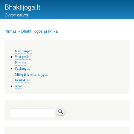
Pereiti
Bhaktijoga.lt
į
Gyvoji patirtis
pagrindinį
turinį
Pirmas
Bhakti jogos praktika
Kelias
Šoninis
Kas naujo?
meniu
Visi įrašai
Parama
Paslaugos
Mūsų išleistos knygos
Kontaktai
Apie
Paieška