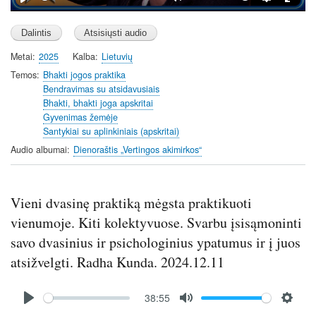
P
M
S
E
l
u
e
n
a
t
t
t
Metai
2025
Kalba
Lietuvių
y
e
t
e
i
r
Temos
Bhakti jogos praktika
Bendravimas su atsidavusiais
n
f
Bhakti, bhakti joga apskritai
g
u
Gyvenimas žemėje
s
l
Santykiai su aplinkiniais (apskritai)
l
Audio albumai
Dienoraštis „Vertingos akimirkos“
s
c
r
Vieni dvasinę praktiką mėgsta praktikuoti
e
vienumoje. Kiti kolektyvuose. Svarbu įsisąmoninti
e
n
savo dvasinius ir psichologinius ypatumus ir į juos
atsižvelgti. Radha Kunda. 2024.12.11
Audio
38:55
file
P
M
S