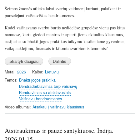
a
t
t
t
Šeimos žmonės atlieka labai svarbų vaidmenį kuriant, palaikant ir
y
e
t
e
puoselėjant vaišnaviškas bendruomenes.
i
r
n
f
Kodėl vaišnavams svarbu burtis nedidelėse grupelėse vienų pas kitus
g
u
namuose, kartu giedoti mantras ir aptarti jiems aktualius klausimus,
s
l
susijusius su bhakti jogos praktikos taikymu kasdieniame gyvenime,
l
vaikų auklėjimu, finansais ir kitomis svarbiomis temomis?
s
c
r
Metai
2026
Kalba
Lietuvių
e
Temos
Bhakti jogos praktika
e
Bendradarbiavimas tarp vaišnavų
n
Bendravimas su atsidavusiais
Vaišnavų bendruomenės
Video albumai
Atsakau į vaišnavų klausimus
Atsitraukimas ir pauzė santykiuose. Indija.
2026.01.15