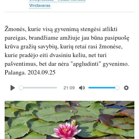
Vrindavanas
Žmonės, kurie visą gyvenimą stengėsi atlikti
pareigas, brandžiame amžiuje jau būna pasipuošę
krūva gražių savybių, kurių retai rasi žmonėse,
kurie pradėjo eiti dvasiniu keliu, net turi
pašventimus, bet dar nėra "apgludinti" gyvenimo.
Palanga. 2024.09.25
Audio
21:09
file
P
M
S
l
u
e
Image
a
t
t
y
e
t
i
n
g