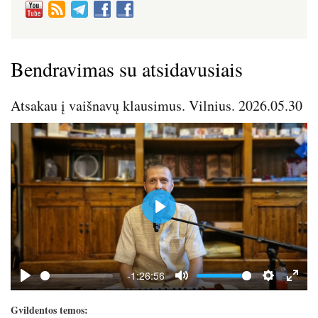
Bendravimas su atsidavusiais
Atsakau į vaišnavų klausimus. Vilnius. 2026.05.30
P
l
a
y
-1:26:56
P
M
S
E
l
u
e
n
Gvildentos temos: