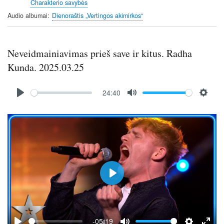
Charakterio savybės
s
Audio albumai
Dienoraštis „Vertingos akimirkos“
Neveidmainiavimas prieš save ir kitus. Radha
Kunda. 2025.03.25
Audio
24:40
file
P
M
S
l
u
e
a
t
t
y
e
t
i
n
g
P
s
l
a
y
-05:19