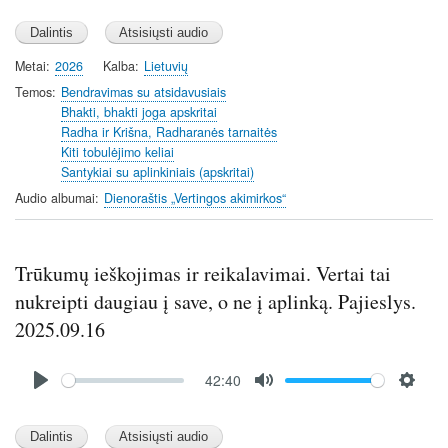
l
u
e
a
t
t
y
e
t
Metai
2026
Kalba
Lietuvių
i
Temos
Bendravimas su atsidavusiais
n
Bhakti, bhakti joga apskritai
Radha ir Krišna, Radharanės tarnaitės
g
Kiti tobulėjimo keliai
s
Santykiai su aplinkiniais (apskritai)
Audio albumai
Dienoraštis „Vertingos akimirkos“
Trūkumų ieškojimas ir reikalavimai. Vertai tai
nukreipti daugiau į save, o ne į aplinką. Pajieslys.
2025.09.16
Audio
42:40
file
P
M
S
l
u
e
a
t
t