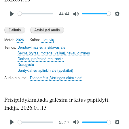
Audio
44:44
file
P
M
S
l
u
e
a
t
t
y
e
t
Metai
2026
Kalba
Lietuvių
i
Temos
Bendravimas su atsidavusiais
n
Šeima (vyras, moteris, vaikai), tėvai, giminės
Darbas, profesinė realizacija
g
Draugystė
s
Santykiai su aplinkiniais (apskritai)
Audio albumai
Dienoraštis „Vertingos akimirkos“
Prisipildykim,tada galėsim ir kitus papildyti.
Indija. 2026.01.13
Audio
55:17
file
P
M
S