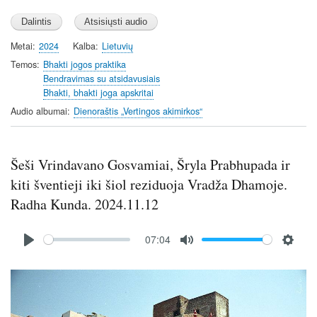
l
u
e
a
t
t
y
e
t
Metai
2024
Kalba
Lietuvių
i
Temos
Bhakti jogos praktika
n
Bendravimas su atsidavusiais
Bhakti, bhakti joga apskritai
g
s
Audio albumai
Dienoraštis „Vertingos akimirkos“
Šeši Vrindavano Gosvamiai, Šryla Prabhupada ir
kiti šventieji iki šiol reziduoja Vradža Dhamoje.
Radha Kunda. 2024.11.12
Audio
07:04
file
P
M
S
l
u
e
Image
a
t
t
y
e
t