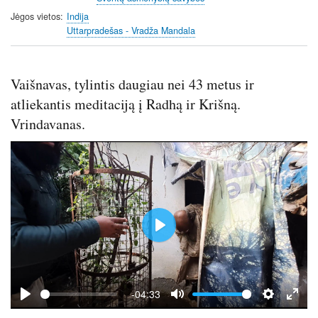
Jėgos vietos
Indija
Uttarpradešas - Vradža Mandala
Vaišnavas, tylintis daugiau nei 43 metus ir
atliekantis meditaciją į Radhą ir Krišną.
Vrindavanas.
P
l
a
y
-04:33
P
M
S
E