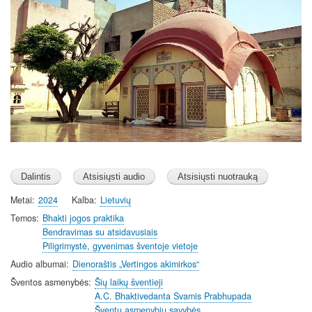
i
n
g
s
Metai
2024
Kalba
Lietuvių
Temos
Bhakti jogos praktika
Bendravimas su atsidavusiais
Piligrimystė, gyvenimas šventoje vietoje
Audio albumai
Dienoraštis „Vertingos akimirkos“
Šventos asmenybės
Šių laikų šventieji
A.C. Bhaktivedanta Svamis Prabhupada
Šventų asmenybių savybės