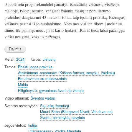
l
u
e
n
Išpuolė reta proga sekundėlei pamatyti išaukštintą vaišnavą, visiškoje
a
t
t
t
maldoje, tyloje, neturte, vengiant žmonių masių ir populiarumo
y
e
t
e
praleidusį daugiau nei 43 metus ir toliau taip tęsiantį praktiką. Pažengusį
i
r
vaišnavą pažinsi iš jo nuolankumo. Nors mes visi ten tikom į mokinius,
n
f
sūnus, tik pamatęs mus , jis iš karto lenkėsi...Kas iš tiesų labai pažengęs,
g
u
viešai nesigiria, koks jis pažengęs.
s
l
l
s
Metai
2024
Kalba
Lietuvių
c
Temos
Bhakti jogos praktika
r
Atsiminimas -smaranam (Krišnos formos, savybių, žaidimų)
e
Bendravimas su atsidavusiais
e
Malda
Piligrimystė, gyvenimas šventoje vietoje
n
Video albumai
Šventos vietos
Šventos asmenybės
Šių laikų šventieji
Mauni Baba (Bhagavad Nivaš, Vrindavanas)
Šventų asmenybių savybės
Jėgos vietos
Indija
Uttarpradešas - Vradža Mandala