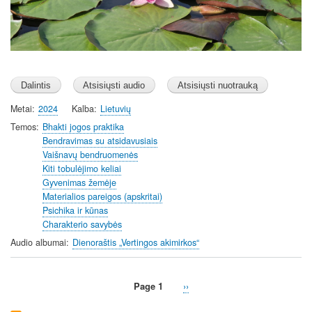
s
Metai
2024
Kalba
Lietuvių
Temos
Bhakti jogos praktika
Bendravimas su atsidavusiais
Vaišnavų bendruomenės
Kiti tobulėjimo keliai
Gyvenimas žemėje
Materialios pareigos (apskritai)
Psichika ir kūnas
Charakterio savybės
Audio albumai
Dienoraštis „Vertingos akimirkos“
Page 1
Next
››
Pagination
page