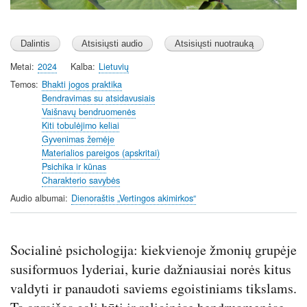
Metai
2024
Kalba
Lietuvių
Temos
Bhakti jogos praktika
Bendravimas su atsidavusiais
Vaišnavų bendruomenės
Kiti tobulėjimo keliai
Gyvenimas žemėje
Materialios pareigos (apskritai)
Psichika ir kūnas
Charakterio savybės
Audio albumai
Dienoraštis „Vertingos akimirkos“
Socialinė psichologija: kiekvienoje žmonių grupėje
susiformuos lyderiai, kurie dažniausiai norės kitus
valdyti ir panaudoti saviems egoistiniams tikslams.