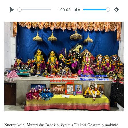
Audio
1:00:09
file
P
M
S
l
u
e
Image
a
t
t
y
e
t
i
n
g
s
Nuotraukoje- Murari das Babdžio, žymaus Tinkori Gosvamio mokinio,