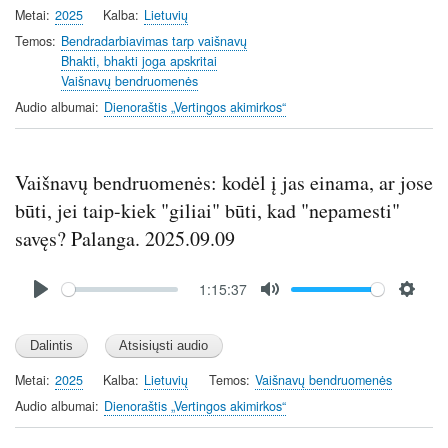
y
e
t
Metai
2025
Kalba
Lietuvių
i
Temos
Bendradarbiavimas tarp vaišnavų
n
Bhakti, bhakti joga apskritai
Vaišnavų bendruomenės
g
s
Audio albumai
Dienoraštis „Vertingos akimirkos“
Vaišnavų bendruomenės: kodėl į jas einama, ar jose
būti, jei taip-kiek "giliai" būti, kad "nepamesti"
savęs? Palanga. 2025.09.09
Audio
1:15:37
file
P
M
S
l
u
e
a
t
t
y
e
t
Metai
2025
Kalba
Lietuvių
Temos
Vaišnavų bendruomenės
i
Audio albumai
Dienoraštis „Vertingos akimirkos“
n
g