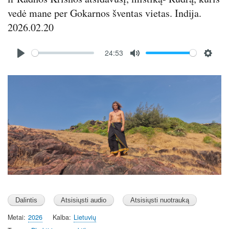
vedė mane per Gokarnos šventas vietas. Indija.
2026.02.20
Audio
24:53
file
P
M
S
l
u
e
Image
a
t
t
y
e
t
i
n
g
s
Metai
2026
Kalba
Lietuvių