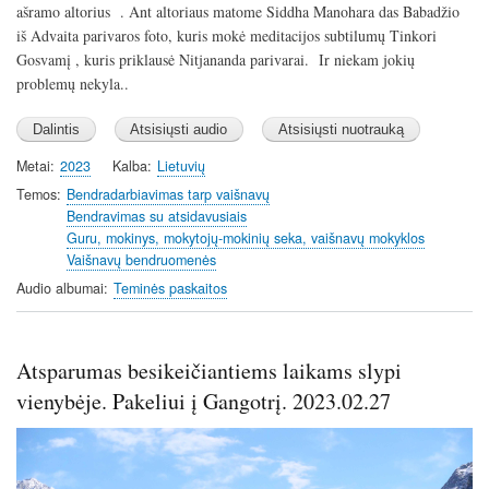
ašramo altorius . Ant altoriaus matome Siddha Manohara das Babadžio
iš Advaita parivaros foto, kuris mokė meditacijos subtilumų Tinkori
Gosvamį , kuris priklausė Nitjananda parivarai. Ir niekam jokių
problemų nekyla..
Metai
2023
Kalba
Lietuvių
Temos
Bendradarbiavimas tarp vaišnavų
Bendravimas su atsidavusiais
Guru, mokinys, mokytojų-mokinių seka, vaišnavų mokyklos
Vaišnavų bendruomenės
Audio albumai
Teminės paskaitos
Atsparumas besikeičiantiems laikams slypi
vienybėje. Pakeliui į Gangotrį. 2023.02.27
Image