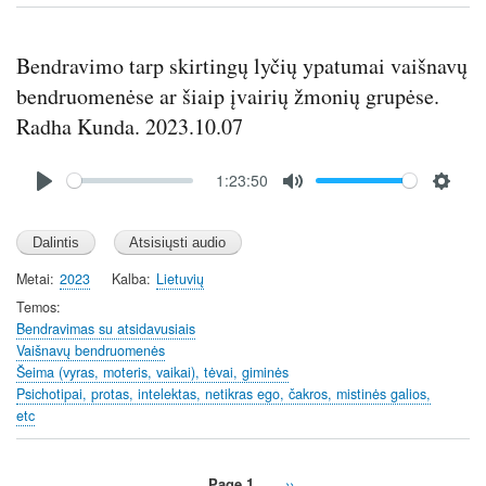
Bendravimo tarp skirtingų lyčių ypatumai vaišnavų
bendruomenėse ar šiaip įvairių žmonių grupėse.
Radha Kunda. 2023.10.07
Audio
1:23:50
file
P
M
S
l
u
e
a
t
t
y
e
t
Metai
2023
Kalba
Lietuvių
i
Temos
n
Bendravimas su atsidavusiais
Vaišnavų bendruomenės
g
Šeima (vyras, moteris, vaikai), tėvai, giminės
s
Psichotipai, protas, intelektas, netikras ego, čakros, mistinės galios,
etc
Page 1
Next
››