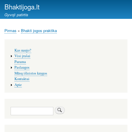
Pereiti
Bhaktijoga.lt
į
Gyvoji patirtis
pagrindinį
turinį
Pirmas
Bhakti jogos praktika
Kelias
Šoninis
Kas naujo?
meniu
Visi įrašai
Parama
Paslaugos
Mūsų išleistos knygos
Kontaktai
Apie
Paieška