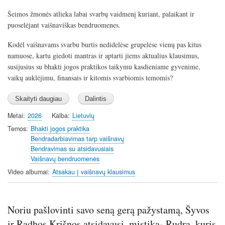
a
t
t
t
Šeimos žmonės atlieka labai svarbų vaidmenį kuriant, palaikant ir
y
e
t
e
puoselėjant vaišnaviškas bendruomenes.
i
r
n
f
Kodėl vaišnavams svarbu burtis nedidelėse grupelėse vienų pas kitus
g
u
namuose, kartu giedoti mantras ir aptarti jiems aktualius klausimus,
s
l
susijusius su bhakti jogos praktikos taikymu kasdieniame gyvenime,
l
vaikų auklėjimu, finansais ir kitomis svarbiomis temomis?
s
c
r
Metai
2026
Kalba
Lietuvių
e
Temos
Bhakti jogos praktika
e
Bendradarbiavimas tarp vaišnavų
n
Bendravimas su atsidavusiais
Vaišnavų bendruomenės
Video albumai
Atsakau į vaišnavų klausimus
Noriu pašlovinti savo seną gerą pažystamą, Šyvos
ir Radhos Krišnos atsidavusį, mistiką- Rudrą, kuris