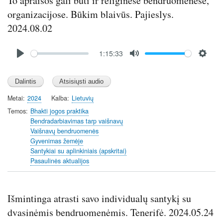
To apraišos gali būti ir religinėse bendruomenėse,
organizacijose. Būkim blaivūs. Pajieslys.
2024.08.02
Audio
1:15:33
file
P
M
S
l
u
e
a
t
t
y
e
t
Metai
2024
Kalba
Lietuvių
i
Temos
Bhakti jogos praktika
n
Bendradarbiavimas tarp vaišnavų
Vaišnavų bendruomenės
g
Gyvenimas žemėje
s
Santykiai su aplinkiniais (apskritai)
Pasaulinės aktualijos
Išmintinga atrasti savo individualų santykį su
dvasinėmis bendruomenėmis. Tenerifė. 2024.05.24