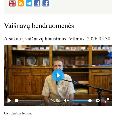
Vaišnavų bendruomenės
Atsakau į vaišnavų klausimus. Vilnius. 2026.05.30
P
l
a
y
-1:26:56
P
M
S
E
l
u
e
n
Gvildentos temos: