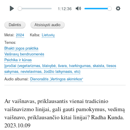
Audio
1:12:36
file
P
M
S
l
u
e
a
t
t
y
e
t
Metai
2024
Kalba
Lietuvių
i
Temos
n
Bhakti jogos praktika
Vaišnavų bendruomenės
g
Psichika ir kūnas
s
Įpročiai (vegetarizmas, blaivybė, švara, tvarkingumas, skaista, tiesos
sakymas, nevielavimas, žodžio laikymasis, etc)
Audio albumai
Dienoraštis „Vertingos akimirkos“
Ar vaišnavas, priklausantis vienai tradicinio
vaišnavizmo linijai, gali gauti pamokymus, vedimą
vaišnavo, priklausančio kitai linijai? Radha Kunda.
2023.10.09