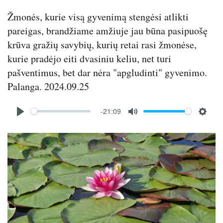
s
Žmonės, kurie visą gyvenimą stengėsi atlikti
pareigas, brandžiame amžiuje jau būna pasipuošę
krūva gražių savybių, kurių retai rasi žmonėse,
kurie pradėjo eiti dvasiniu keliu, net turi
pašventimus, bet dar nėra "apgludinti" gyvenimo.
Palanga. 2024.09.25
Audio
-21:09
file
P
M
S
l
u
e
Image
a
t
t
y
e
t
i
n
g
s