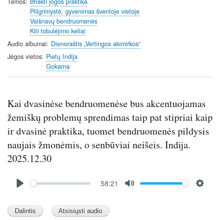
Temos
Bhakti jogos praktika
Piligrimystė, gyvenimas šventoje vietoje
Vaišnavų bendruomenės
Kiti tobulėjimo keliai
Audio albumai
Dienoraštis „Vertingos akimirkos“
Jėgos vietos
Pietų Indija
Gokarna
Kai dvasinėse bendruomenėse bus akcentuojamas
žemiškų problemų sprendimas taip pat stipriai kaip
ir dvasinė praktika, tuomet bendruomenės pildysis
naujais žmonėmis, o senbūviai neišeis. Indija.
2025.12.30
Audio
58:21
file
P
M
S
l
u
e
a
t
t