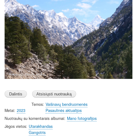
Temos
Vaišnavų bendruomenės
Metai
2023
Pasaulinės aktualijos
Nuotraukų su komentarais albumai
Mano fotografijos
Jėgos vietos
Utarakhandas
Gangotris