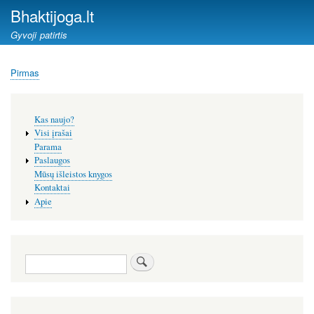
Pereiti
Bhaktijoga.lt
į
Gyvoji patirtis
pagrindinį
turinį
Pirmas
Kelias
Šoninis
Kas naujo?
meniu
Visi įrašai
Parama
Paslaugos
Mūsų išleistos knygos
Kontaktai
Apie
Paieška