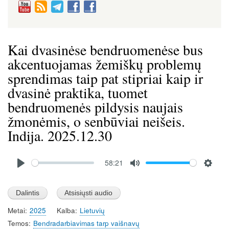
Kai dvasinėse bendruomenėse bus
akcentuojamas žemiškų problemų
sprendimas taip pat stipriai kaip ir
dvasinė praktika, tuomet
bendruomenės pildysis naujais
žmonėmis, o senbūviai neišeis.
Indija. 2025.12.30
Audio
58:21
file
P
M
S
l
u
e
a
t
t
Metai
2025
Kalba
Lietuvių
y
e
t
Temos
Bendradarbiavimas tarp vaišnavų
i