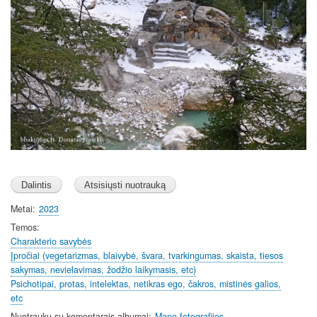
Metai
2023
Temos
Charakterio savybės
Įpročiai (vegetarizmas, blaivybė, švara, tvarkingumas, skaista, tiesos
sakymas, nevielavimas, žodžio laikymasis, etc)
Psichotipai, protas, intelektas, netikras ego, čakros, mistinės galios,
etc
Nuotraukų su komentarais albumai
Mano fotografijos