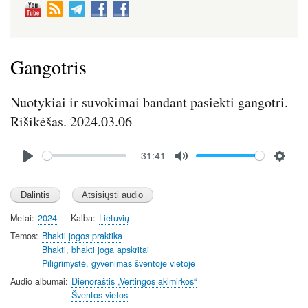
Gangotris
Nuotykiai ir suvokimai bandant pasiekti gangotri.
Rišikėšas. 2024.03.06
Audio
31:41
file
P
M
S
l
u
e
a
t
t
y
e
t
Metai
2024
Kalba
Lietuvių
i
Temos
Bhakti jogos praktika
n
Bhakti, bhakti joga apskritai
Piligrimystė, gyvenimas šventoje vietoje
g
s
Audio albumai
Dienoraštis „Vertingos akimirkos“
Šventos vietos