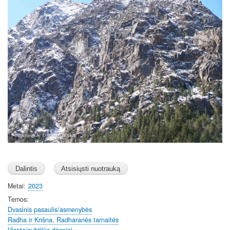
Metai
2023
Temos
Dvasinis pasaulis/asmenybės
Radha ir Krišna, Radharanės tarnaitės
Visata/subtilūs dėsniai