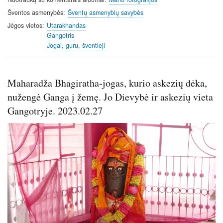
Šventos asmenybės
Šventų asmenybių savybės
Jėgos vietos
Utarakhandas
Gangotris
Jogai, guru, šventieji
Maharadža Bhagiratha-jogas, kurio askezių dėka,
nužengė Ganga į žemę. Jo Dievybė ir askezių vieta
Gangotryje. 2023.02.27
Image