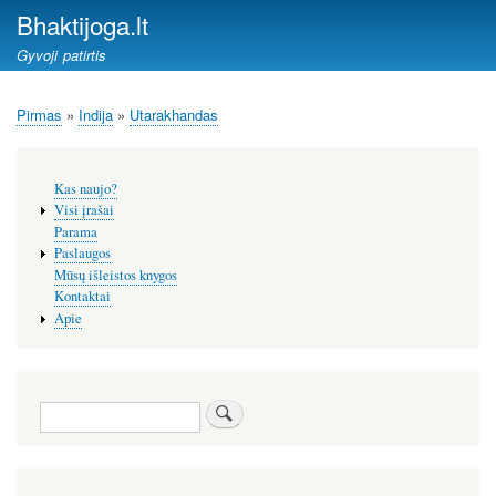
Pereiti
Bhaktijoga.lt
į
Gyvoji patirtis
pagrindinį
turinį
Pirmas
Indija
Utarakhandas
Kelias
Šoninis
Kas naujo?
meniu
Visi įrašai
Parama
Paslaugos
Mūsų išleistos knygos
Kontaktai
Apie
Paieška