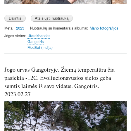
Metai
2023
Nuotraukų su komentarais albumai
Mano fotografijos
Jėgos vietos
Utarakhandas
Gangotris
Medžiai (Indija)
Jogo urvas Gangotryje. Žiemą temperatūra čia
pasiekia -12C. Evoliucionavusios sielos geba
semtis laimės iš savo vidaus. Gangotris.
2023.02.27
Image