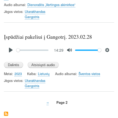
Audio albumai
Dienoraštis „Vertingos akimirkos“
Jėgos vietos
Utarakhandas
Gangotris
Įspūdžiai pakeliui į Gangotrį. 2023.02.28
Audio
14:29
file
P
M
S
l
u
e
a
t
t
y
e
t
Metai
2023
Kalba
Lietuvių
Audio albumai
Šventos vietos
i
Jėgos vietos
Utarakhandas
n
Gangotris
g
s
Previous
‹‹
Page 2
Pagination
page