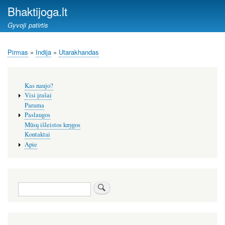
Pereiti
Bhaktijoga.lt
į
Gyvoji patirtis
pagrindinį
turinį
Pirmas
Indija
Utarakhandas
Kelias
Šoninis
Kas naujo?
meniu
Visi įrašai
Parama
Paslaugos
Mūsų išleistos knygos
Kontaktai
Apie
Paieška