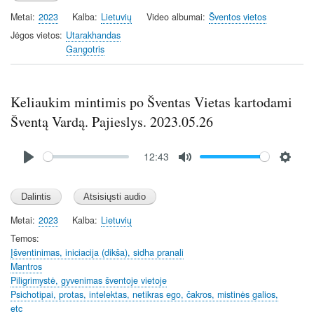
a
t
t
t
Metai
2023
Kalba
Lietuvių
Video albumai
Šventos vietos
y
e
t
e
i
r
Jėgos vietos
Utarakhandas
Gangotris
n
f
g
u
s
l
Keliaukim mintimis po Šventas Vietas kartodami
l
s
Šventą Vardą. Pajieslys. 2023.05.26
c
Audio
r
12:43
file
e
P
M
S
e
l
u
e
n
a
t
t
y
e
t
Metai
2023
Kalba
Lietuvių
i
Temos
n
Įšventinimas, iniciacija (dikša), sidha pranali
Mantros
g
Piligrimystė, gyvenimas šventoje vietoje
s
Psichotipai, protas, intelektas, netikras ego, čakros, mistinės galios,
etc