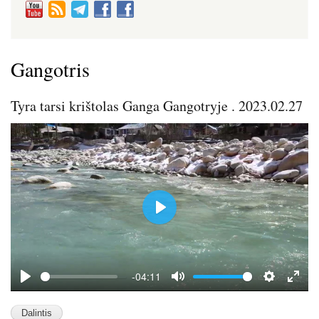
Gangotris
Tyra tarsi krištolas Ganga Gangotryje . 2023.02.27
P
l
a
y
-04:11
P
M
S
E
l
u
e
n