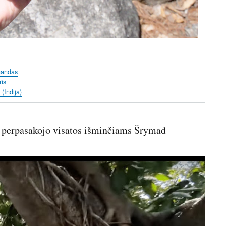
handas
is
 (Indija)
 perpasakojo visatos išminčiams Šrymad