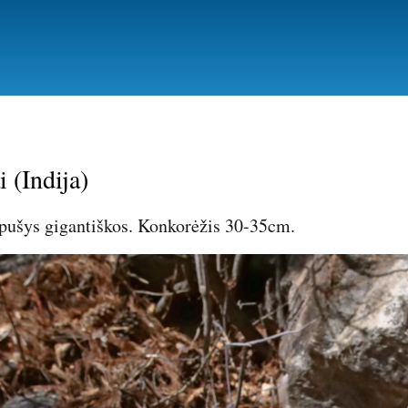
Pereiti
į
pagrindinį
turinį
 (Indija)
pušys gigantiškos. Konkorėžis 30-35cm.