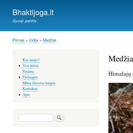
Bhaktijoga.lt
Gyvoji patirtis
Pirmas
Indija
Medžiai
Kelias
Medžiai
Šoninis
Kas naujo?
meniu
Visi įrašai
Parama
Himalajų 
Paslaugos
Mūsų išleistos knygos
Image
Kontaktai
Apie
Paieška