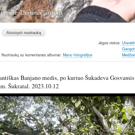
Jėgos vietos
Utarak
Gangotr
Nuotraukų su komentarais albumai
Mano fotografijos
Medžiai
gantiškas Banjano medis, po kuriuo Šukadeva Gosvamis
m. Šukratal. 2023.10.12