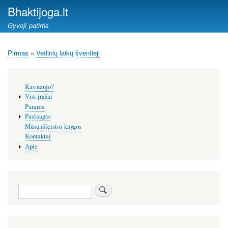
Pereiti
Bhaktijoga.lt
į
Gyvoji patirtis
pagrindinį
turinį
Pirmas
Vedinių laikų šventieji
Kelias
Šoninis
Kas naujo?
meniu
Visi įrašai
Parama
Paslaugos
Mūsų išleistos knygos
Kontaktai
Apie
Paieška