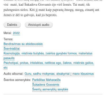
y
e
t
visi matė, kad Šukadeva Gosvamis ėjo virš žemės. Tai matė, tik
i
pažengusios sielos. Kiti jį matė kaip paprastą žmogų, nuogą, einantį ant
n
žemės ir dėl to galvojo, kad jis beprotis.
g
s
Metai
2022
Temos
Bendravimas su atsidavusiais
Šventraščiai
Kosmologija, mistinės butybės, įvairios gyvybės formos, materialus
pasaulis
Psichotipai, protas, intelektas, netikras ego, čakros, mistinės galios,
etc
Audio albumai
Guru, sadhu mokymas, atsakymai į mano klausimus
Šventos asmenybės
Parikšitas Maharadža
Šukadeva Gosvamis
Šventų asmenybių savybės