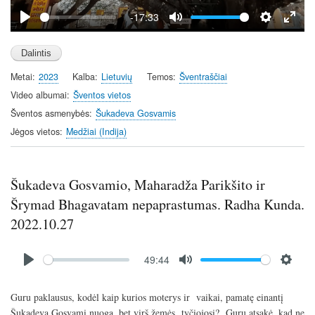
y
-17:33
P
M
S
E
l
u
e
n
a
t
t
t
Metai
2023
Kalba
Lietuvių
Temos
Šventraščiai
y
e
t
e
i
r
Video albumai
Šventos vietos
n
f
Šventos asmenybės
Šukadeva Gosvamis
g
u
Jėgos vietos
Medžiai (Indija)
s
l
l
s
Šukadeva Gosvamio, Maharadža Parikšito ir
c
Šrymad Bhagavatam nepaprastumas. Radha Kunda.
r
2022.10.27
e
e
Audio
n
49:44
file
P
M
S
l
u
e
Guru paklausus, kodėl kaip kurios moterys ir vaikai, pamatę einantį
a
t
t
Šukadeva Gosvamį nuogą, bet virš žemės, tyčiojosi? Guru atsakė, kad ne