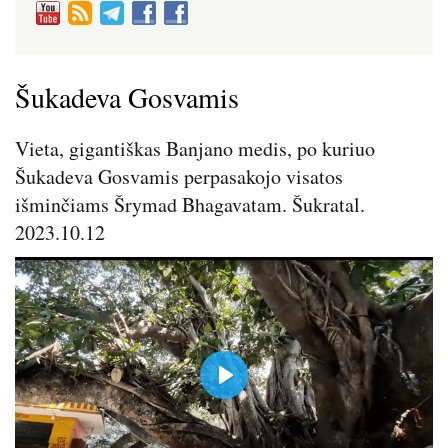
Šukadeva Gosvamis
Vieta, gigantiškas Banjano medis, po kuriuo
Šukadeva Gosvamis perpasakojo visatos
išminčiams Šrymad Bhagavatam. Šukratal.
2023.10.12
P
l
a