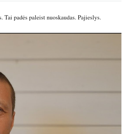
s
l
l
 Tai padės paleist nuoskaudas. Pajieslys.
s
c
r
e
e
n