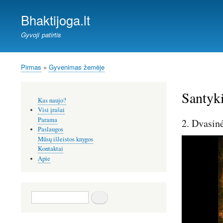
Bhaktijoga.lt
Gyvoji patirtis
Pirmas
Gyvenimas žemėje
Kelias
Santyki
Šoninis
Kas naujo?
meniu
Visi įrašai
Parama
2. Dvasin
Paslaugos
Mūsų išleistos knygos
Kontaktai
Apie
Paieška