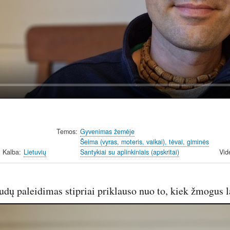
y
Temos
Gyvenimas žemėje
Šeima (vyras, moteris, vaikai), tėvai, giminės
Kalba
Lietuvių
Santykiai su aplinkiniais (apskritai)
Vid
udų paleidimas stipriai priklauso nuo to, kiek žmogus