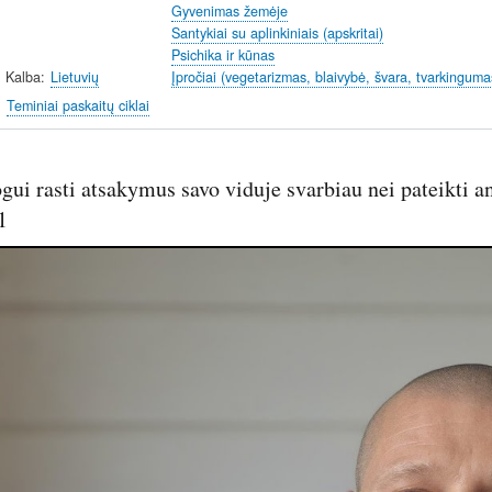
Gyvenimas žemėje
Santykiai su aplinkiniais (apskritai)
Psichika ir kūnas
Kalba
Lietuvių
Įpročiai (vegetarizmas, blaivybė, švara, tvarkinguma
Teminiai paskaitų ciklai
ui rasti atsakymus savo viduje svarbiau nei pateikti an
1