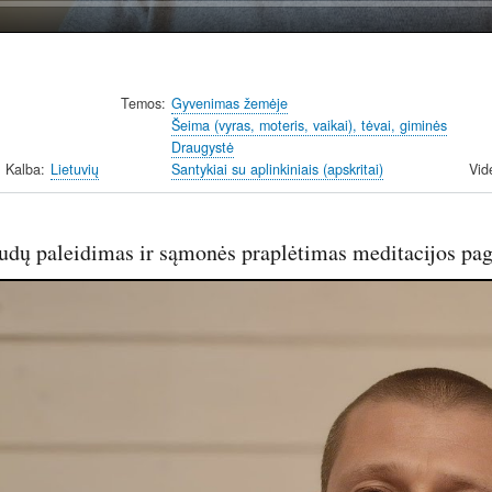
Temos
Gyvenimas žemėje
Šeima (vyras, moteris, vaikai), tėvai, giminės
Draugystė
Kalba
Lietuvių
Santykiai su aplinkiniais (apskritai)
Vid
udų paleidimas ir sąmonės praplėtimas meditacijos pag