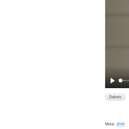
P
l
a
y
Metai
2026