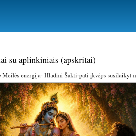
Pereiti
į
pagrindinį
turinį
ai su aplinkiniais (apskritai)
ė Meilės energija- Hladini Šakti-pati įkvėps susilaiky