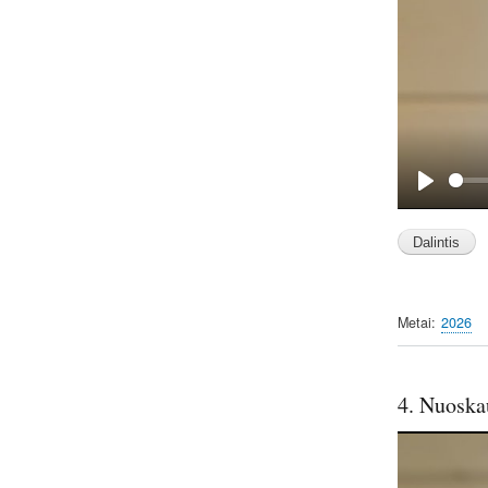
P
l
a
y
Metai
2026
4. Nuoska