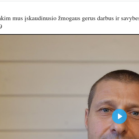
nkim mus įskaudinusio žmogaus gerus darbus ir savybes.
9
P
l
a