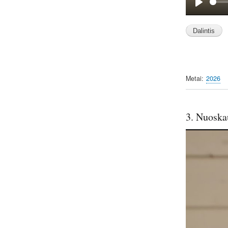
P
l
a
y
Metai
2026
3. Nuoska