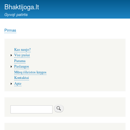
Pereiti
Bhaktijoga.lt
į
Gyvoji patirtis
pagrindinį
turinį
Pirmas
Kelias
Šoninis
Kas naujo?
meniu
Visi įrašai
Parama
Paslaugos
Mūsų išleistos knygos
Kontaktai
Apie
Paieška