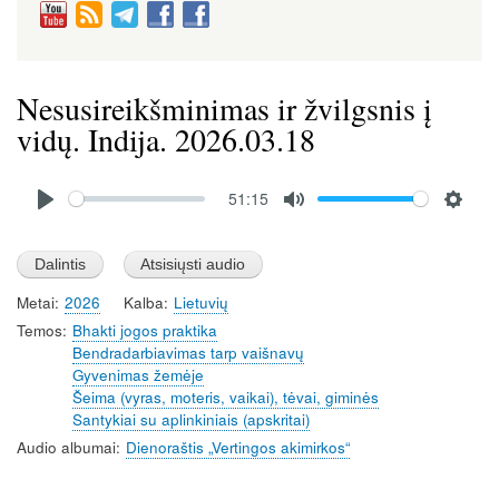
Nesusireikšminimas ir žvilgsnis į
vidų. Indija. 2026.03.18
Audio
51:15
file
P
M
S
l
u
e
a
t
t
Metai
2026
Kalba
Lietuvių
y
e
t
Temos
Bhakti jogos praktika
i
Bendradarbiavimas tarp vaišnavų
n
Gyvenimas žemėje
g
Šeima (vyras, moteris, vaikai), tėvai, giminės
s
Santykiai su aplinkiniais (apskritai)
Audio albumai
Dienoraštis „Vertingos akimirkos“